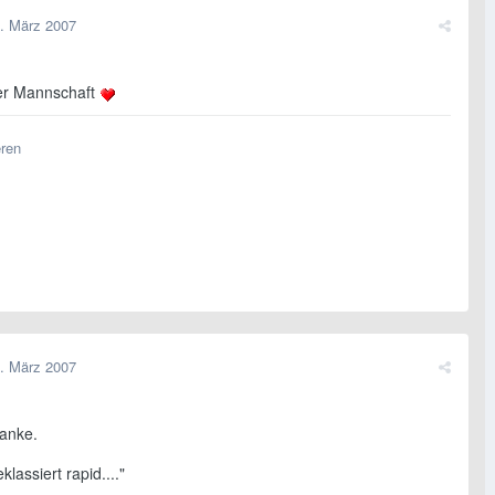
. März 2007
er Mannschaft
eren
. März 2007
danke.
klassiert rapid...."