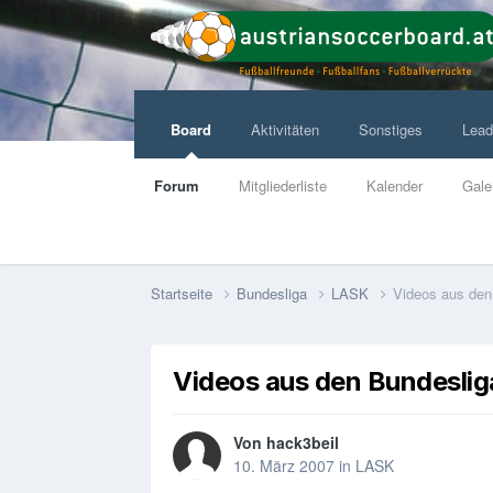
Board
Aktivitäten
Sonstiges
Lead
Forum
Mitgliederliste
Kalender
Gale
Startseite
Bundesliga
LASK
Videos aus den
Videos aus den Bundeslig
Von
hack3beil
10. März 2007
in
LASK