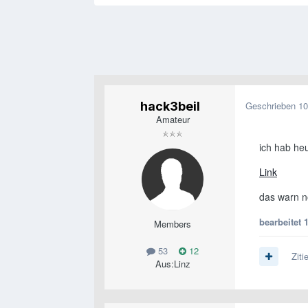
hack3beil
Geschrieben
10
Amateur
ich hab he
Link
das warn n
bearbeitet
Members
53
12
Ziti
Aus:
Linz