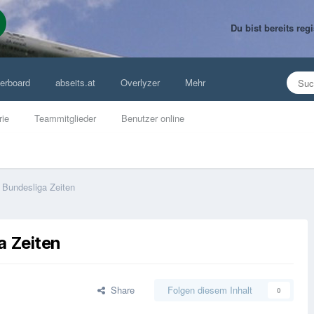
Du bist bereits re
erboard
abseits.at
Overlyzer
Mehr
rie
Teammitglieder
Benutzer online
 Bundesliga Zeiten
a Zeiten
Share
Folgen diesem Inhalt
0