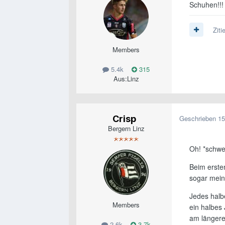
Schuhen!!
Ziti
Members
5.4k
315
Aus:
Linz
Crisp
Geschrieben
15
Bergern Linz
Oh! *schwe
Beim erste
sogar mein
Jedes halb
Members
ein halbes
am längeren
2.6k
3.7k