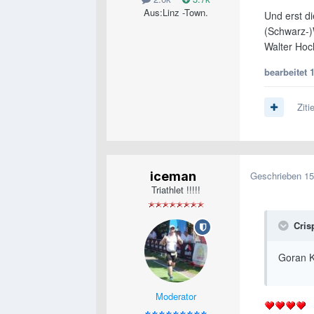
Aus:
Linz -Town.
Und erst di
(Schwarz-)
Walter Hoc
bearbeitet
Ziti
iceman
Geschrieben
15
Triathlet !!!!!
Cris
Goran K
Moderator