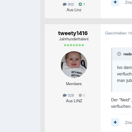
Ziti
902
1
Aus:
Linz
tweety1416
Geschrieben
10
Jahrhunderttalent
reeb
Ivo dama
verfluch
man jub
Members
528
0
Der "Neid"
Aus:
LINZ
verfluchen
Ziti