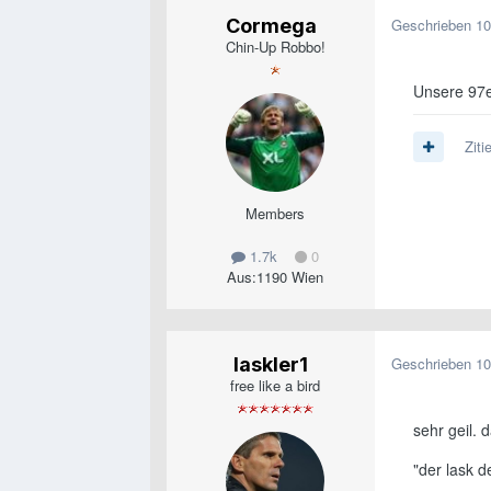
Cormega
Geschrieben
10
Chin-Up Robbo!
Unsere 97
Ziti
Members
1.7k
0
Aus:
1190 Wien
laskler1
Geschrieben
10
free like a bird
sehr geil. 
"der lask de