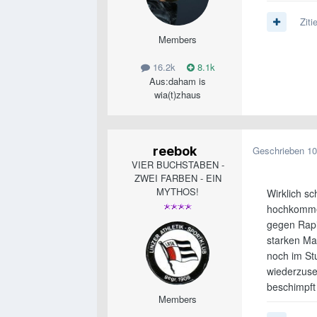
Ziti
Members
16.2k
8.1k
Aus:
daham is
wia(t)zhaus
reebok
Geschrieben
10
VIER BUCHSTABEN -
ZWEI FARBEN - EIN
MYTHOS!
Wirklich s
hochkommen
gegen Rapi
starken Ma
noch im St
wiederzuse
beschimpft 
Members