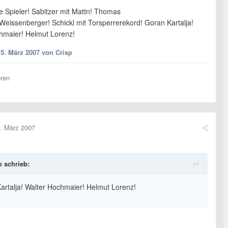
e Spieler! Sabitzer mit Mattn! Thomas
Weissenberger! Schickl mit Torsperrerekord! Goran Kartalja!
hmaier! Helmut Lorenz!
15. März 2007
von Crisp
eren
. März 2007
p schrieb:
artalja! Walter Hochmaier! Helmut Lorenz!