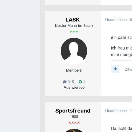
LASK
Geschrieben
10
Bester Mann im Team
ein paar sc
ich freu mi
eine menge
Ziti
Members
315
1
Aus:
wien/oö
Sportsfreund
Geschrieben
11
1908
Da lacht da