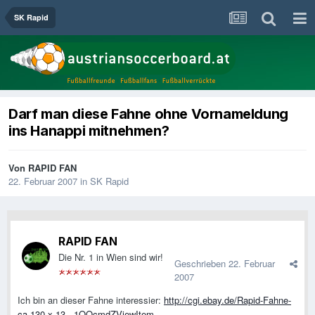
SK Rapid
Darf man diese Fahne ohne Vornameldung
ins Hanappi mitnehmen?
Von
RAPID FAN
22. Februar 2007
in
SK Rapid
RAPID FAN
Die Nr. 1 in Wien sind wir!
Geschrieben
22. Februar
2007
Ich bin an dieser Fahne interessier:
http://cgi.ebay.de/Rapid-Fahne-
ca-130-x-13...1QQcmdZViewItem