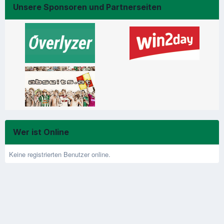
Unsere Sponsoren und Partnerseiten
Wer ist Online
Keine registrierten Benutzer online.
Sprachen
Design
Kontakt
Cookies
Glücksspiel kann süchtig machen. Bitte spielen Sie verantwortungsvoll.
www.playsponsible.at
Hilfe:
[18+]