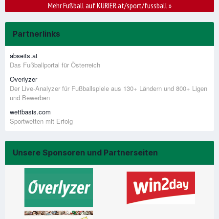
Mehr Fußball auf KURIER.at/sport/fussball
»
Partnerlinks
abseits.at
Das Fußballportal für Österreich
Overlyzer
Der Live-Analyzer für Fußballspiele aus 130+ Ländern und 800+ Ligen
und Bewerben
wettbasis.com
Sportwetten mit Erfolg
Unsere Sponsoren und Partnerseiten