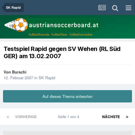
SK Rapid
Testspiel Rapid gegen SV Wehen (RL Süd
GER) am 13.02.2007
Von
Burschi
12. Februar 2007
in
SK Rapid
Auf dieses Thema antworten
VORHERIGE
Seite 1 von 4
NÄCHSTE