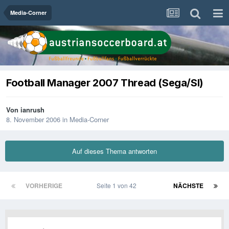
Media-Corner
Football Manager 2007 Thread (Sega/SI)
Von
ianrush
8. November 2006
in
Media-Corner
Auf dieses Thema antworten
VORHERIGE
Seite 1 von 42
NÄCHSTE