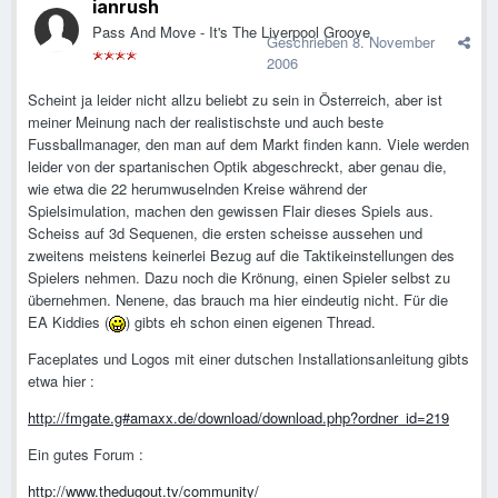
ianrush
Pass And Move - It's The Liverpool Groove
Geschrieben
8. November
2006
Scheint ja leider nicht allzu beliebt zu sein in Österreich, aber ist
meiner Meinung nach der realistischste und auch beste
Fussballmanager, den man auf dem Markt finden kann. Viele werden
leider von der spartanischen Optik abgeschreckt, aber genau die,
wie etwa die 22 herumwuselnden Kreise während der
Spielsimulation, machen den gewissen Flair dieses Spiels aus.
Scheiss auf 3d Sequenen, die ersten scheisse aussehen und
zweitens meistens keinerlei Bezug auf die Taktikeinstellungen des
Spielers nehmen. Dazu noch die Krönung, einen Spieler selbst zu
übernehmen. Nenene, das brauch ma hier eindeutig nicht. Für die
EA Kiddies (
) gibts eh schon einen eigenen Thread.
Faceplates und Logos mit einer dutschen Installationsanleitung gibts
etwa hier :
http://fmgate.g#amaxx.de/download/download.php?ordner_id=219
Ein gutes Forum :
http://www.thedugout.tv/community/