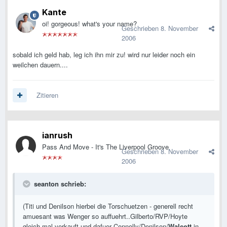
Kante
oi! gorgeous! what's your name?
Geschrieben
8. November
2006
sobald ich geld hab, leg ich ihn mir zu! wird nur leider noch ein
weilchen dauern....
Zitieren
ianrush
Pass And Move - It's The Liverpool Groove
Geschrieben
8. November
2006
seanton schrieb:
(Titi und Denilson hierbei die Torschuetzen - generell recht
amuesant was Wenger so auffuehrt..Gilberto/RVP/Hoyte
gleich mal verkauft und dafuer Connolly/Denilson/
Walcott
in