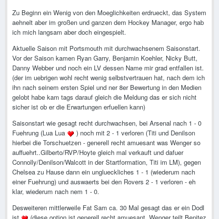
Zu Beginn ein Wenig von den Moeglichkeiten erdrueckt, das System
aehnelt aber im großen und ganzen dem Hockey Manager, ergo hab
ich mich langsam aber doch eingespielt.
Aktuelle Saison mit Portsmouth mit durchwachsenem Saisonstart.
Vor der Saison kamen Ryan Garry, Benjamin Koehler, Nicky Butt,
Danny Webber und noch ein LV dessen Name mir grad entfallen ist.
(der im uebrigen wohl recht wenig selbstvertrauen hat, nach dem ich
ihn nach seinem ersten Spiel und ner 8er Bewertung in den Medien
gelobt habe kam tags darauf gleich die Meldung das er sich nicht
sicher ist ob er die Erwartungen erfuellen kann)
Saisonstart wie gesagt recht durchwachsen, bei Arsenal nach 1 - 0
Fuehrung (Lua Lua
) noch mit 2 - 1 verloren (Titi und Denilson
hierbei die Torschuetzen - generell recht amuesant was Wenger so
auffuehrt..Gilberto/RVP/Hoyte gleich mal verkauft und dafuer
Connolly/Denilson/Walcott in der Startformation, Titi im LM), gegen
Chelsea zu Hause dann ein unglueckliches 1 - 1 (wiederum nach
einer Fuehrung) und auswaerts bei den Rovers 2 - 1 verloren - eh
klar, wiederum nach nem 1 - 0.
Desweiteren mittlerweile Fat Sam ca. 30 Mal gesagt das er ein Dodl
ist
(diese option ist generell recht amuesant..Wenger teilt Benitez