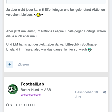
Portugal (4 Stimmen)
Ja aber nicht jeder kann 5 Elfer kriegen und bei gelb-rot/rot Aktionen
Zu wünschen wäre es ihnen.
verschont bleiben.
2004 im Finale, 2006 im Halbfinale, 2012 glaub ich ebenfalls
Halbfinale, 2016 dann Europameister, 2x Nations League
Sieger...aber die WM wollt bisher für das kleine Land nicht
Aber jetzt mal ernst, im Nations League Finale gegen Portugal waren
klappen.
die ja auch eher mau.
Der Kader ist vermutlich der beste Portugal -Kader aller
Und EM hams gut gespielt...aber da war bitteschön Southgate-
Zeiten:
England im Finale, also war das ganze Turnier schwach
Joao Neves, Vitinha, Ronaldo, Nuno Mendes, Leao, Bruno
Fernandes, Joao Felix...da sind einige Hochkaräter dabei.
Zitieren
Eig. ein guter Mix zwischen jung & erfahren und auf dem Weg
zum letzten Nations League Sieg hat man Spanien &
Deutschland besiegt.
FootballLab
Wird natürlich auch viel von Ronaldo abhängen, aber auf dem
Bunter Hund im ASB
Geschrieben
18.
Schirm sollte man sie auf jeden Fall haben.
Juni
Ö S T E R R EI CH
Spanien (14 Stimmen)