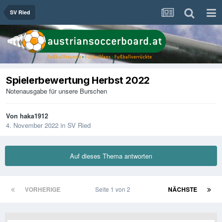
SV Ried
Spielerbewertung Herbst 2022
Notenausgabe für unsere Burschen
Von
haka1912
4. November 2022
in
SV Ried
Auf dieses Thema antworten
VORHERIGE
Seite 1 von 2
NÄCHSTE