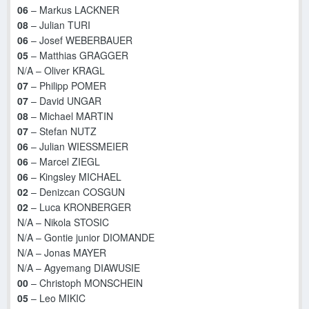
06
– Markus LACKNER
08
– Julian TURI
06
– Josef WEBERBAUER
05
– Matthias GRAGGER
N/A – Oliver KRAGL
07
– Philipp POMER
07
– David UNGAR
08
– Michael MARTIN
07
– Stefan NUTZ
06
– Julian WIESSMEIER
06
– Marcel ZIEGL
06
– Kingsley MICHAEL
02
– Denizcan COSGUN
02
– Luca KRONBERGER
N/A – Nikola STOSIC
N/A – Gontie junior DIOMANDE
N/A – Jonas MAYER
N/A – Agyemang DIAWUSIE
00
– Christoph MONSCHEIN
05
– Leo MIKIC