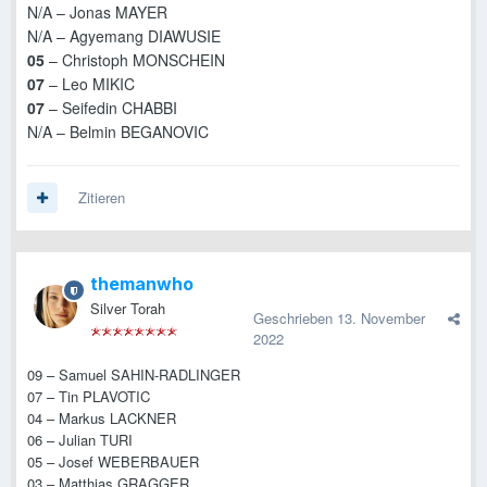
N/A – Jonas MAYER
N/A – Agyemang DIAWUSIE
05
– Christoph MONSCHEIN
07
– Leo MIKIC
07
– Seifedin CHABBI
N/A – Belmin BEGANOVIC
Zitieren
themanwho
Silver Torah
Geschrieben
13. November
2022
09 – Samuel SAHIN-RADLINGER
07 – Tin PLAVOTIC
04 – Markus LACKNER
06 – Julian TURI
05 – Josef WEBERBAUER
03 – Matthias GRAGGER