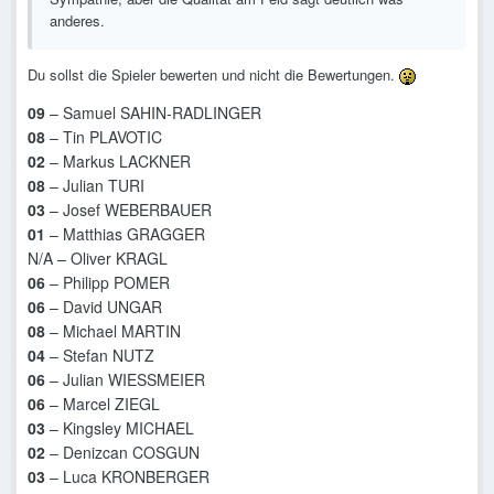
anderes.
Du sollst die Spieler bewerten und nicht die Bewertungen.
09
– Samuel SAHIN-RADLINGER
08
– Tin PLAVOTIC
02
– Markus LACKNER
08
– Julian TURI
03
– Josef WEBERBAUER
01
– Matthias GRAGGER
N/A – Oliver KRAGL
06
– Philipp POMER
06
– David UNGAR
08
– Michael MARTIN
04
– Stefan NUTZ
06
– Julian WIESSMEIER
06
– Marcel ZIEGL
03
– Kingsley MICHAEL
02
– Denizcan COSGUN
03
– Luca KRONBERGER