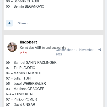
06 – Seifedin CHABBI
00 – Belmin BEGANOVIC
Zitieren
IIngobert
Kennt das ASB in und auswendig
Geschrieben
13. November
2022
09 – Samuel SAHIN-RADLINGER
07 – Tin PLAVOTIC
04 – Markus LACKNER
07 – Julian TURI
05 – Josef WEBERBAUER
03 – Matthias GRAGGER
N/A – Oliver KRAGL
07 – Philipp POMER
07 – David UNGAR