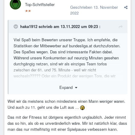
Top-Schriftsteller
Geschrieben
13. November
2022
haka1912
schrieb am 13.11.2022 um 09:23 :
Viel Spaß beim Bewerten unserer Truppe. Ich empfehle, die
Statistiken der Mitbewerber auf bundesliga.at durchzuforsten.
Des Spaßes wegen. Das sind interessante Fakten dabei.
Während unsere Konkurrenten auf neunzig Minuten gesehen
durchgängig netzen, sind wir als einziges Team torlos
zwischen der 61. und 75. Minute - weil wir nicht
wechseln????? Oder ein Produkt der wenigen Tore, die wir
schießen? Who knows.
Expand
Weil wir da meistens schon mindestens einen Mann weniger waren.
Und auch zu 11. geht uns die Luft aus ...
Das mit der Fitness ist übrigens eigentlich unglaublich. Jeder nimmt
das so hin, als ob es unveränderlich wäre. Mir ist natürlich klar, dass
man das nur mittelfristig mit einer Spielpause verbessern kann.