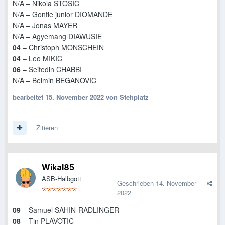
N/A – Nikola STOSIC
N/A – Gontie junior DIOMANDE
N/A – Jonas MAYER
N/A – Agyemang DIAWUSIE
04
– Christoph MONSCHEIN
04
– Leo MIKIC
06
– Seifedin CHABBI
N/A – Belmin BEGANOVIC
bearbeitet
15. November 2022
von Stehplatz
Zitieren
Wikal85
ASB-Halbgott
Geschrieben
14. November
2022
09
– Samuel SAHIN-RADLINGER
08
– Tin PLAVOTIC