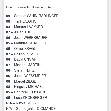
Euer modoasch mit seinem Senf...
09
– Samuel SAHIN-RADLINGER
08
– Tin PLAVOTIC
04
– Markus LACKNER
07
– Julian TURI
06
– Josef WEBERBAUER
05
– Matthias GRAGGER
05
– Oliver KRAGL
07
– Philipp POMER
06
– David UNGAR
07
– Michael MARTIN
06
– Stefan NUTZ
06
– Julian WIESSMEIER
08
– Marcel ZIEGL
08
– Kingsley MICHAEL
05
– Denizcan COSGUN
05
– Luca KRONBERGER
N/A – Nikola STOSIC
N/A – Gontie junior DIOMANDE