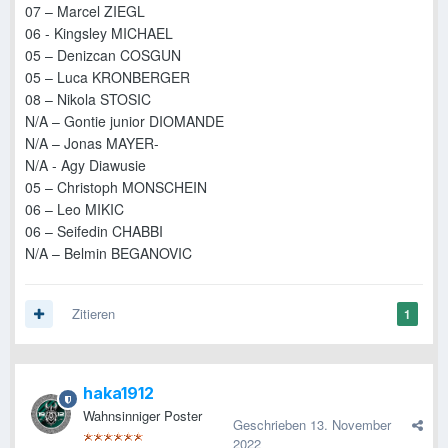
07 – Marcel ZIEGL
06 - Kingsley MICHAEL
05 – Denizcan COSGUN
05 – Luca KRONBERGER
08 – Nikola STOSIC
N/A – Gontie junior DIOMANDE
N/A – Jonas MAYER-
N/A - Agy Diawusie
05 – Christoph MONSCHEIN
06 – Leo MIKIC
06 – Seifedin CHABBI
N/A – Belmin BEGANOVIC
Zitieren
1
haka1912
Wahnsinniger Poster
Geschrieben
13. November
2022