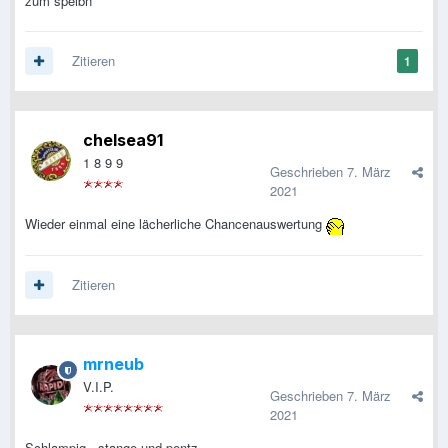
zum speibn
Zitieren
1
chelsea91
1 8 9 9
Geschrieben
7. März
2021
Wieder einmal eine lächerliche Chancenauswertung
Zitieren
mrneub
V.I.P.
Geschrieben
7. März
2021
Schlampig , stange und pentz.