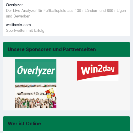
Overlyzer
Der Live-Analyzer für Fußballspiele aus 130+ Ländern und 800+ Ligen
und Bewerben
wettbasis.com
Sportwetten mit Erfolg
Unsere Sponsoren und Partnerseiten
Wer ist Online