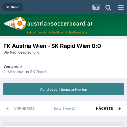
SK Rapid
FK Austria Wien - SK Rapid Wien 0:0
Die Nachbesprechung
Von
pironi
7. März 2021
in
SK Rapid
Auf dieses Thema antworten
VORHERIGE
Seite 1 von 25
NÄCHSTE