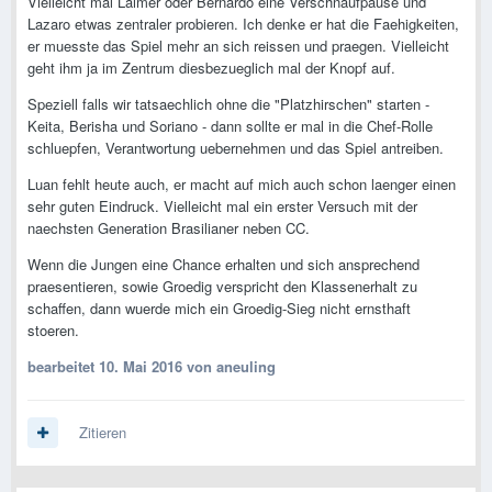
Vielleicht mal Laimer oder Bernardo eine Verschnaufpause und
Lazaro etwas zentraler probieren. Ich denke er hat die Faehigkeiten,
er muesste das Spiel mehr an sich reissen und praegen. Vielleicht
geht ihm ja im Zentrum diesbezueglich mal der Knopf auf.
Speziell falls wir tatsaechlich ohne die "Platzhirschen" starten -
Keita, Berisha und Soriano - dann sollte er mal in die Chef-Rolle
schluepfen, Verantwortung uebernehmen und das Spiel antreiben.
Luan fehlt heute auch, er macht auf mich auch schon laenger einen
sehr guten Eindruck. Vielleicht mal ein erster Versuch mit der
naechsten Generation Brasilianer neben CC.
Wenn die Jungen eine Chance erhalten und sich ansprechend
praesentieren, sowie Groedig verspricht den Klassenerhalt zu
schaffen, dann wuerde mich ein Groedig-Sieg nicht ernsthaft
stoeren.
bearbeitet
10. Mai 2016
von aneuling
Zitieren