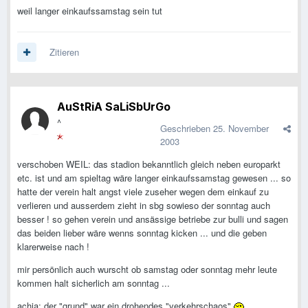
weil langer einkaufssamstag sein tut
Zitieren
AuStRiA SaLiSbUrGo
^
Geschrieben
25. November
2003
verschoben WEIL: das stadion bekanntlich gleich neben europarkt
etc. ist und am spieltag wäre langer einkaufssamstag gewesen ... so
hatte der verein halt angst viele zuseher wegen dem einkauf zu
verlieren und ausserdem zieht in sbg sowieso der sonntag auch
besser ! so gehen verein und ansässige betriebe zur bulli und sagen
das beiden lieber wäre wenns sonntag kicken ... und die geben
klarerweise nach !
mir persönlich auch wurscht ob samstag oder sonntag mehr leute
kommen halt sicherlich am sonntag ...
achja: der "grund" war ein drohendes "verkehrschaos"