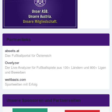
Partnerlinks
abseits.at
Das Fußballportal für Österreich
Overlyzer
Der Live-Analyzer für Fußballspiele aus 130+ Ländern und 800+ Ligen
und Bewerben
wettbasis.com
Sportwetten mit Erfolg
Unsere Sponsoren und Partnerseiten