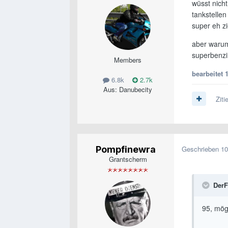
wüsst nich
tankstellen
super eh zi
aber warum 
superbenzi
Members
bearbeitet
6.8k
2.7k
Aus:
Danubecity
Ziti
Pompfinewra
Geschrieben
10
Grantscherm
DerF
95, mögl