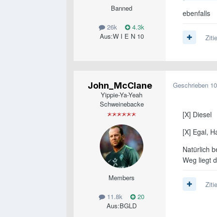
Banned
ebenfalls
26k
4.3k
Aus:
W I E N 10
Ziti
John_McClane
Geschrieben
10
Yippie-Ya-Yeah
Schweinebacke
[X] Diesel
[X] Egal, H
Natürlich 
Weg liegt d
Members
Ziti
11.8k
20
Aus:
BGLD