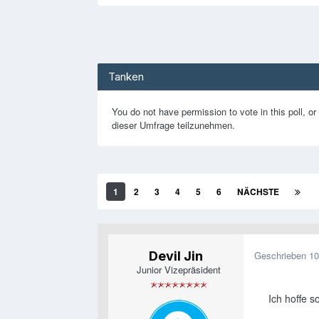
Tanken
You do not have permission to vote in this poll, or 
dieser Umfrage teilzunehmen.
1
2
3
4
5
6
NÄCHSTE
Devil Jin
Geschrieben
10
Junior Vizepräsident
Ich hoffe s