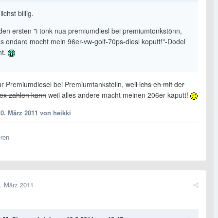
ichst billig.
 den ersten "i tonk nua premiumdiesl bei premiumtonkstönn,
as ondare mocht mein 96er-vw-golf-70ps-diesl koputt!"-Dodel
nt.
nur Premiumdiesel bei Premiumtankstelln,
weil ichs eh mit der
ex zahlen kann
weil alles andere macht meinen 206er kaputt!
10. März 2011
von heikki
eren
. März 2011