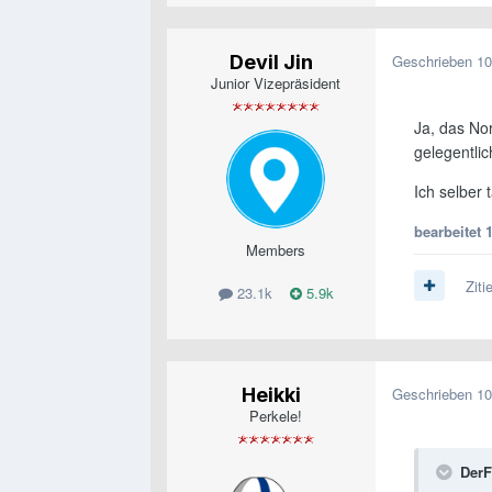
Devil Jin
Geschrieben
10
Junior Vizepräsident
Ja, das No
gelegentlic
Ich selber 
bearbeitet
Members
Ziti
23.1k
5.9k
Heikki
Geschrieben
10
Perkele!
DerF