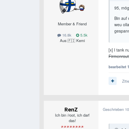
95, mögl
Bin auf
Member & Friend
weu oll
gespan
16.8k
5.5k
Aus:
🇫🇮 Kemi
[x] I tank 
Firmenrout
bearbeitet
Ziti
RenZ
Geschrieben
10
Ich bin /root, ich darf
das!