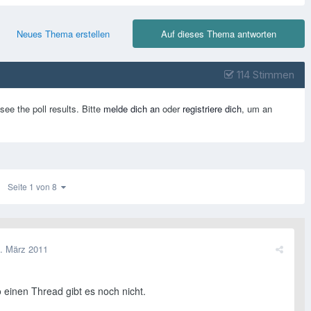
Neues Thema erstellen
Auf dieses Thema antworten
114 Stimmen
see the poll results. Bitte
melde dich an
oder
registriere dich
, um an
Seite 1 von 8
. März 2011
o einen Thread gibt es noch nicht.