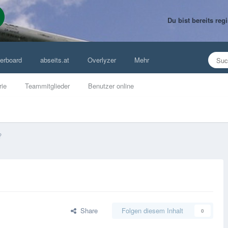
Du bist bereits re
erboard
abseits.at
Overlyzer
Mehr
rie
Teammitglieder
Benutzer online
?
Share
Folgen diesem Inhalt
0