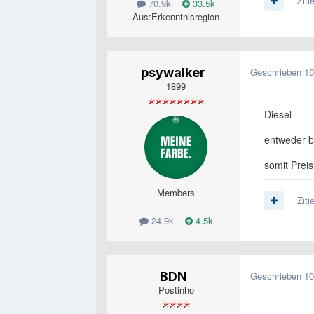
Ziti
70.9k
33.5k
Aus:
Erkenntnisregion
psywalker
Geschrieben
10
1899
Diesel
entweder be
somit Preis
Members
Ziti
24.9k
4.5k
BDN
Geschrieben
10
Postinho