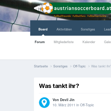
Board
Aktivitäten
Sonstiges
Lead
Forum
Mitgliederliste
Kalender
Gale
Startseite
Sonstiges
Off-Topic
Was tankt ihr
Was tankt ihr?
Von
Devil Jin
10. März 2011
in
Off-Topic