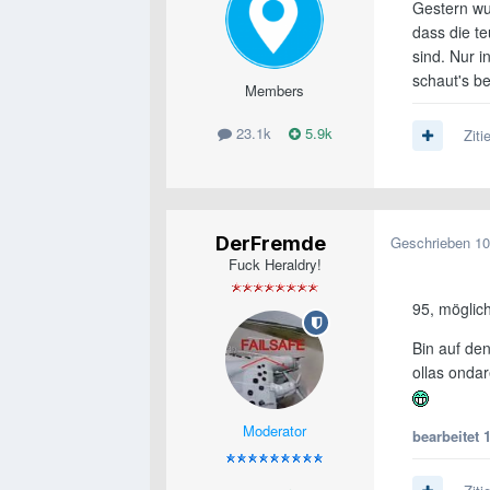
Gestern wur
dass die te
sind. Nur i
schaut's b
Members
23.1k
5.9k
Ziti
DerFremde
Geschrieben
10
Fuck Heraldry!
95, möglichs
Bin auf de
ollas onda
Moderator
bearbeitet