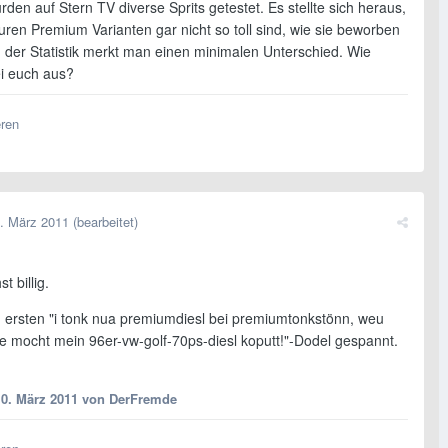
den auf Stern TV diverse Sprits getestet. Es stellte sich heraus,
uren Premium Varianten gar nicht so toll sind, wie sie beworben
n der Statistik merkt man einen minimalen Unterschied. Wie
ei euch aus?
eren
. März 2011
(bearbeitet)
t billig.
n ersten "i tonk nua premiumdiesl bei premiumtonkstönn, weu
re mocht mein 96er-vw-golf-70ps-diesl koputt!"-Dodel gespannt.
10. März 2011
von DerFremde