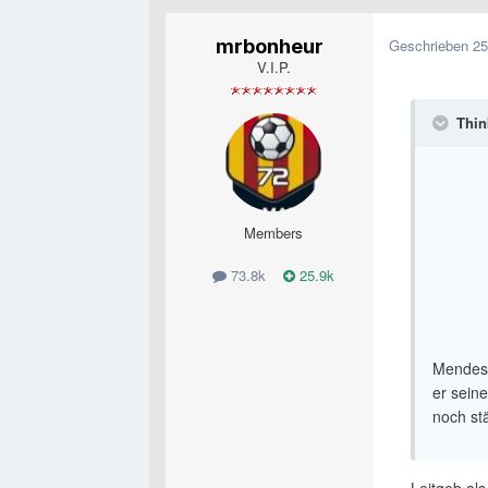
mrbonheur
Geschrieben
25
V.I.P.
Thin
Members
73.8k
25.9k
Mendes 
er sein
noch st
Leitgeb al