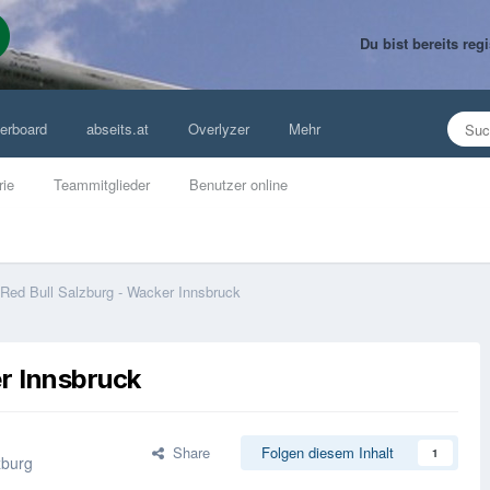
Du bist bereits re
erboard
abseits.at
Overlyzer
Mehr
rie
Teammitglieder
Benutzer online
Red Bull Salzburg - Wacker Innsbruck
er Innsbruck
Share
Folgen diesem Inhalt
1
zburg