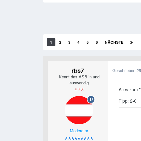
1
2
3
4
5
6
NÄCHSTE
rbs7
Geschrieben
25
Kennt das ASB in und
auswendig
Alles zum "
Tipp: 2-0
Moderator