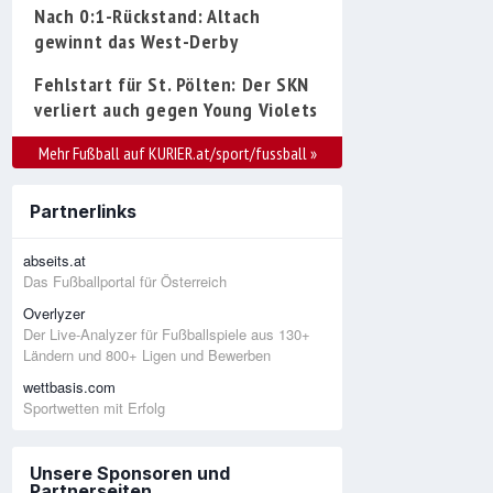
Nach 0:1-Rückstand: Altach
gewinnt das West-Derby
Fehlstart für St. Pölten: Der SKN
verliert auch gegen Young Violets
Mehr Fußball auf KURIER.at/sport/fussball
»
Partnerlinks
abseits.at
Das Fußballportal für Österreich
Overlyzer
Der Live-Analyzer für Fußballspiele aus 130+
Ländern und 800+ Ligen und Bewerben
wettbasis.com
Sportwetten mit Erfolg
Unsere Sponsoren und
Partnerseiten