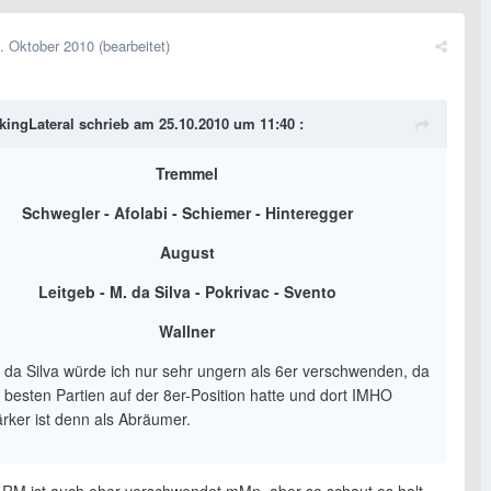
. Oktober 2010
(bearbeitet)
kingLateral schrieb am 25.10.2010 um 11:40 :
Tremmel
Schwegler - Afolabi - Schiemer - Hinteregger
August
Leitgeb - M. da Silva - Pokrivac - Svento
Wallner
da Silva würde ich nur sehr ungern als 6er verschwenden, da
e besten Partien auf der 8er-Position hatte und dort IMHO
ärker ist denn als Abräumer.
s RM ist auch eher verschwendet mMn, aber so schaut es halt