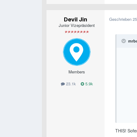
Devil Jin
Geschrieben
25
Junior Vizepräsident
mrbo
Members
23.1k
5.9k
THIS! Sofer