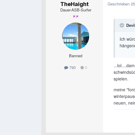
TheHaight
Geschrieben
25
Dauer-ASB-Surfer
Devi
Ich wür
hängend
Banned
...lol....d
790
0
schwindsüc
spielen.
meine "ford
winterpaus
neuen, nein