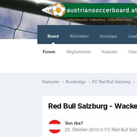
Board
Aktivitäten
Sonstiges
Lead
Forum
Mitgliederliste
Kalender
Gale
Startseite
Bundesliga
FC Red Bull Salzburg
Red Bull Salzburg - Wack
Von
rbs7
25. Oktober 2010
in
FC Red Bull Sal