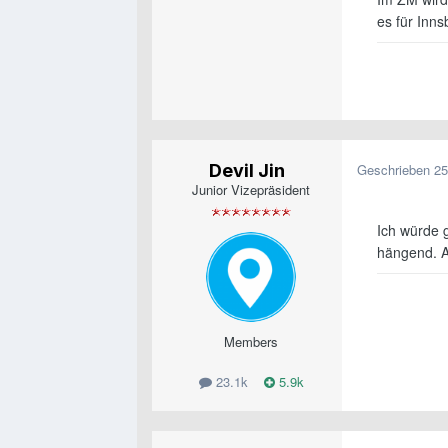
es für Inn
Devil Jin
Geschrieben
25
Junior Vizepräsident
Ich würde 
hängend. Ab
Members
23.1k
5.9k