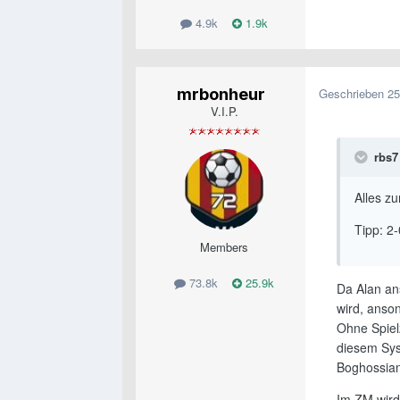
4.9k
1.9k
mrbonheur
Geschrieben
25
V.I.P.
rbs7
Alles zu
Tipp: 2-
Members
73.8k
25.9k
Da Alan an
wird, anso
Ohne Spielz
diesem Sys
Boghossian
Im ZM wird