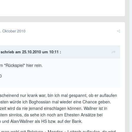
. Oktober 2010
 schrieb am 25.10.2010 um 10:11 :
m "Rückspiel" hier rein.
0
scheinend nur krank war, bin ich mal gespannt, ob er auflaufen
nsten würde ich Boghossian mal wieder eine Chance geben.
eit wird da nie jemand einschlagen können. Wallner ist in
tem sinnlos, da sehe ich noch am Ehesten Ansätze bei
 und Alan/Wallner als HS bzw. auf der Bank.
 man wohl mit Pokrivac + Mendes + Leitgeb auflaufen, da wird