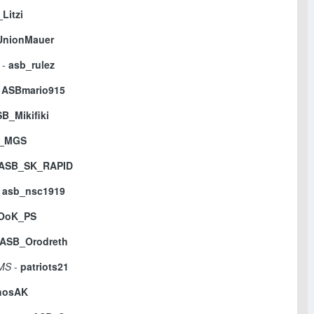
Litzi
UnionMauer
-
asb_rulez
-
ASBmario915
B_Mikifiki
_MGS
ASB_SK_RAPID
-
asb_nsc1919
OoK_PS
ASB_Orodreth
OMS
-
patriots21
hosAK