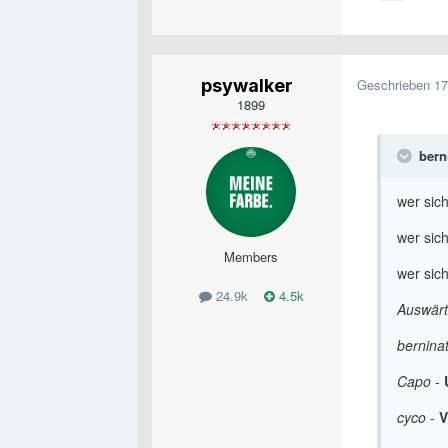
psywalker
Geschrieben
17
1899
bern
wer sich
wer sic
Members
wer sich
24.9k
4.5k
Auswärt
bernina
Capo
-
cyco
-
V