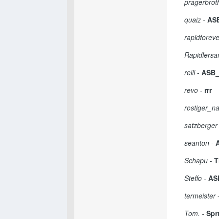
pragerbrot
quaiz
-
AS
rapidforeve
Rapidlers
relii
-
ASB_r
revo
-
rrr
rostiger_n
satzberger
seanton
-
Schapu
-
T
Steffo
-
AS
termeister
Tom.
-
Spr