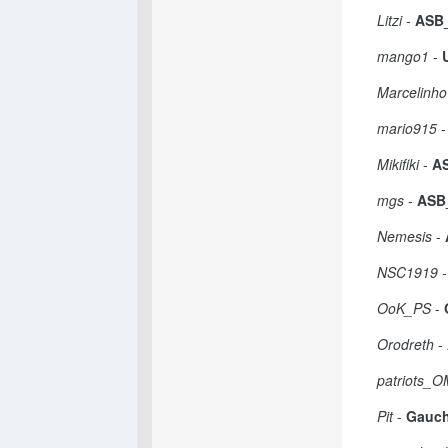
Litzi
-
ASB_
mango1
-
Marcelinho
mario915
Mikifiki
-
AS
mgs
-
ASB
Nemesis
-
NSC1919
OoK_PS
-
Orodreth
-
patriots_
Pit
-
Gauc