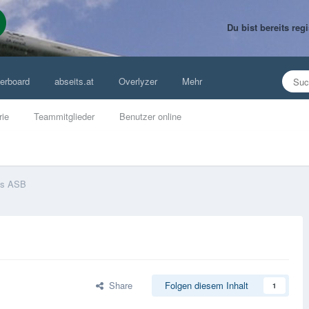
Du bist bereits re
erboard
abseits.at
Overlyzer
Mehr
rie
Teammitglieder
Benutzer online
es ASB
Share
Folgen diesem Inhalt
1