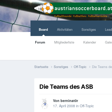
Board
Aktivitäten
Sonstiges
Lead
Forum
Mitgliederliste
Kalender
Gale
Startseite
Sonstiges
Off-Topic
Die Teams d
Die Teams des ASB
Von
berninat0r
17. April 2008
in
Off-Topic