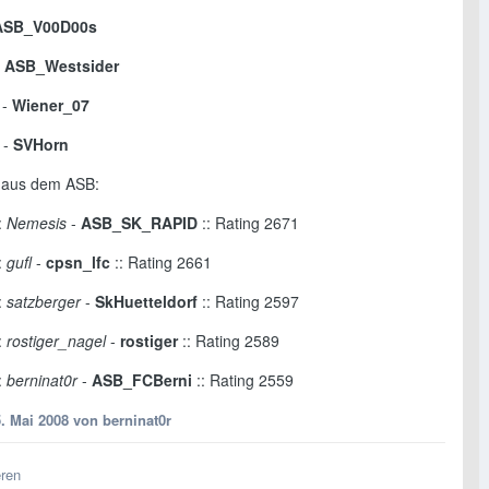
ASB_V00D00s
-
ASB_Westsider
-
Wiener_07
-
SVHorn
 aus dem ASB:
:
Nemesis
-
ASB_SK_RAPID
:: Rating 2671
:
gufl
-
cpsn_lfc
:: Rating 2661
:
satzberger
-
SkHuetteldorf
:: Rating 2597
:
rostiger_nagel
-
rostiger
:: Rating 2589
:
berninat0r
-
ASB_FCBerni
:: Rating 2559
5. Mai 2008
von berninat0r
eren