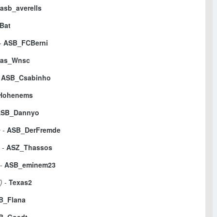
asb_averells
Bat
-
ASB_FCBerni
ras_Wnsc
-
ASB_Csabinho
Hohenems
SB_Dannyo
e
-
ASB_DerFremde
-
ASZ_Thassos
-
ASB_eminem23
)
-
Texas2
B_Flana