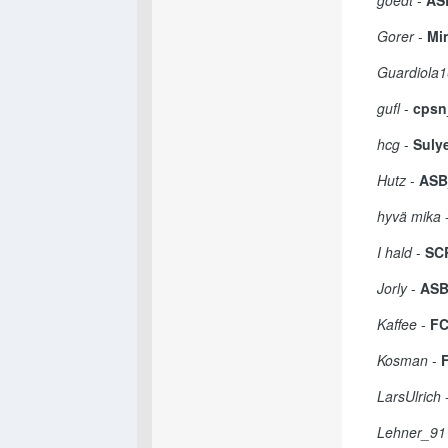
goedt
-
AS
Gorer
-
Mi
Guardiola1
gufl
-
cpsn
hcg
-
Sulye
Hutz
-
ASB
hyvä mika
I hald
-
SC
Jorly
-
ASB
Kaffee
-
FC
Kosman
-
LarsUlrich
Lehner_91