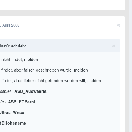
. April 2008
inat0r schrieb:
 nicht findet, melden
h findet, aber falsch geschrieben wurde, melden
 findet, aber lieber nicht gefunden werden will, melden
sspiel
-
ASB_Auswaerts
t0r
-
ASB_FCBerni
Ultras_Wnsc
fBHohenems