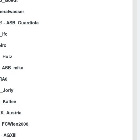
B_Goedt
neralwasser
6
-
ASB_Guardiola
_lfc
iro
_Hutz
-
ASB_mika
RA8
_Jorly
_Kaffee
FK_Austria
-
FCWien2008
-
AGXIII