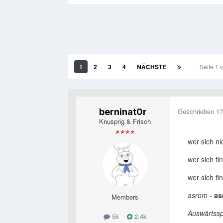
1
2
3
4
NÄCHSTE
Seite 1
berninat0r
Geschrieben
17
Knusprig & Frisch
wer sich ni
wer sich f
wer sich fi
asrom
-
as
Members
Auswärtssp
5k
2.4k