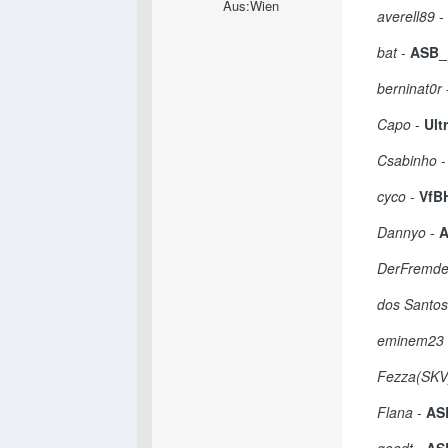
Aus:
Wien
averell89
-
bat
-
ASB_
berninat0r
Capo
-
Ult
Csabinho
cyco
-
VfB
Dannyo
-
A
DerFremd
dos Santos
eminem23
Fezza(SKV
Flana
-
AS