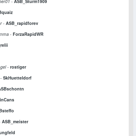
her01
-
ASB_Sturm1909
Bquaiz
r
-
ASB_rapidforev
amma
-
ForzaRapidWR
elii
agel
-
rostiger
-
SkHuetteldorf
ASBschontn
inCans
Bsteffo
-
ASB_meister
ungfeld