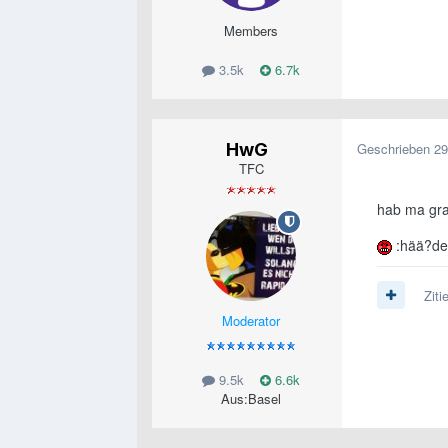
Members
3.5k
6.7k
HwG
Geschrieben
29
TFC
hab ma gra
:hää?de
Ziti
Moderator
9.5k
6.6k
Aus:
Basel