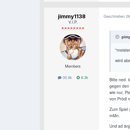
jimmy1138
Geschrieben
29
V.I.P.
pimp
"meiste
wird ab
Members
35.9k
8.3k
Bitte ned. 
gegen den 
wie nur, P
von Prödl n
Zum Spiel 
mMn.
Und ad ärg