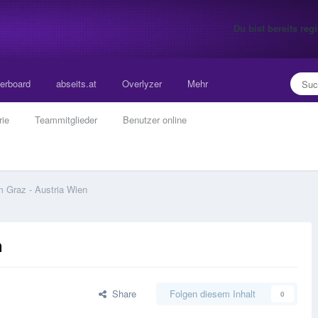
Du bist bereits re
erboard
abseits.at
Overlyzer
Mehr
rie
Teammitglieder
Benutzer online
m Graz - Austria Wien
n
Share
Folgen diesem Inhalt
0