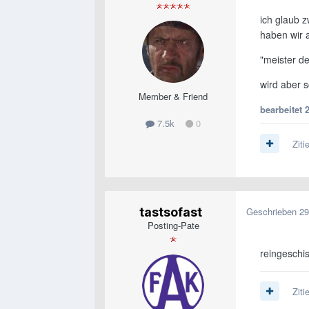
ich glaub 
haben wir a
"meister de
wird aber s
Member & Friend
bearbeitet
7.5k
0
Ziti
tastsofast
Geschrieben
29
Posting-Pate
reingeschi
Ziti