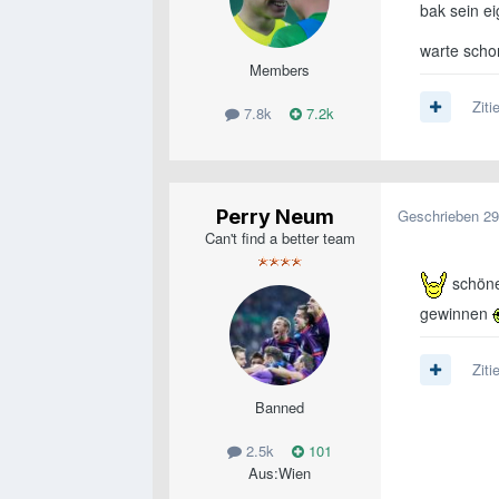
bak sein ei
warte schon
Members
Ziti
7.8k
7.2k
Perry Neum
Geschrieben
29
Can't find a better team
schönes
gewinnen
Ziti
Banned
2.5k
101
Aus:
Wien