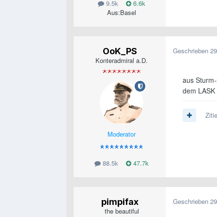
9.5k
6.6k
Aus:
Basel
OoK_PS
Geschrieben
29
Konteradmiral a.D.
aus Sturm-s
dem LASK n
Ziti
Moderator
88.5k
47.7k
pimpifax
Geschrieben
29
the beautiful