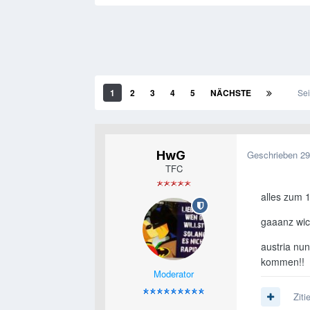
1
2
3
4
5
NÄCHSTE
Sei
HwG
Geschrieben
29
TFC
alles zum 1
gaaanz wic
austria nun
kommen!!
Moderator
Ziti