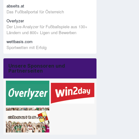
abseits.at
Das Fußballportal für Österreich
Overlyzer
Der Live-Analyzer für Fußballspiele aus 130+
Ländern und 800+ Ligen und Bewerben
wettbasis.com
Sportwetten mit Erfolg
Unsere Sponsoren und
Partnerseiten