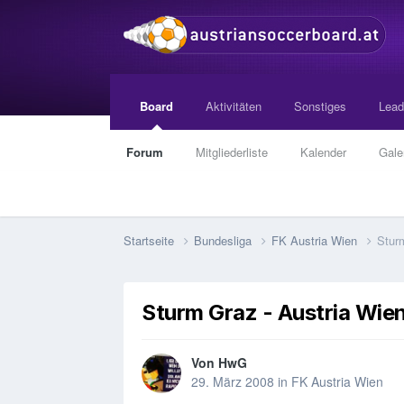
Board
Aktivitäten
Sonstiges
Lead
Forum
Mitgliederliste
Kalender
Gale
Startseite
Bundesliga
FK Austria Wien
Stur
Sturm Graz - Austria Wie
Von
HwG
29. März 2008
in
FK Austria Wien