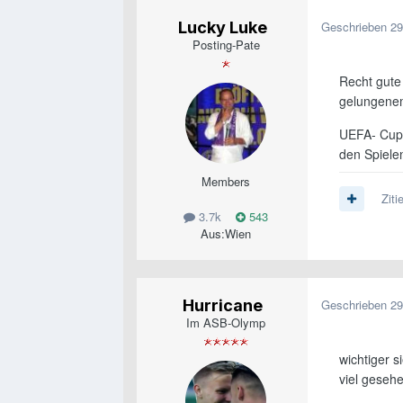
Lucky Luke
Geschrieben
29
Posting-Pate
Recht gute
gelungenem
UEFA- Cup 
den Spiele
Members
Ziti
3.7k
543
Aus:
Wien
Hurricane
Geschrieben
29
Im ASB-Olymp
wichtiger s
viel geseh