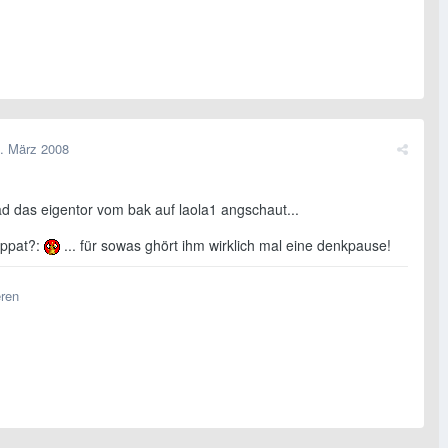
. März 2008
d das eigentor vom bak auf laola1 angschaut...
ppat?:
... für sowas ghört ihm wirklich mal eine denkpause!
eren