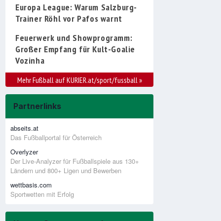
Europa League: Warum Salzburg-
Trainer Röhl vor Pafos warnt
Feuerwerk und Showprogramm:
Großer Empfang für Kult-Goalie
Vozinha
Mehr Fußball auf KURIER.at/sport/fussball
»
Partnerlinks
abseits.at
Das Fußballportal für Österreich
Overlyzer
Der Live-Analyzer für Fußballspiele aus 130+
Ländern und 800+ Ligen und Bewerben
wettbasis.com
Sportwetten mit Erfolg