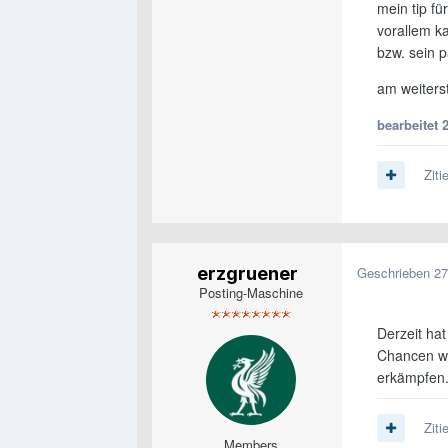
mein tip fü
vorallem ka
bzw. sein p
am weiterst
bearbeitet
Ziti
erzgruener
Geschrieben
27
Posting-Maschine
Derzeit ha
Chancen wa
erkämpfen.
Ziti
Members