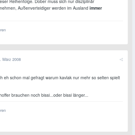
eser Reihenfolge. Dober muss sich nur disziplinär
ehmen, Außenverteidiger werden im Ausland
immer
eren
. März 2008
ch eh schon mal gefragt warum kavlak nur mehr so selten spielt
offer brauchen noch bissi...oder bissi länger...
eren