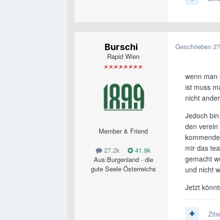
Burschi
Geschrieben
27
Rapid Wien
wenn man a
ist muss m
nicht ander
Jedoch bin 
den verein 
Member & Friend
kommende a
mir das te
27.2k
41.9k
gemacht we
Aus:
Burgenland - die
gute Seele Österreichs
und nicht 
Jetzt könn
Ziti