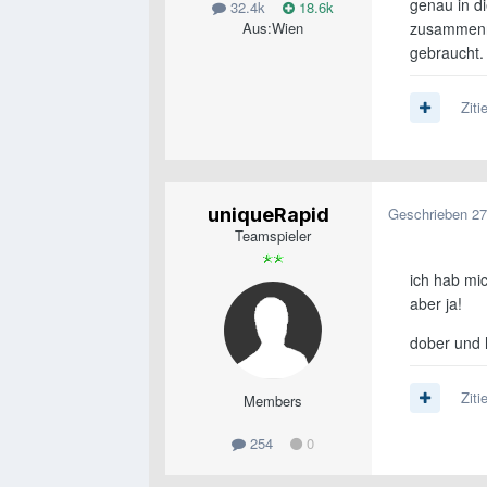
genau in di
32.4k
18.6k
zusammenn
Aus:
Wien
gebraucht.
Ziti
uniqueRapid
Geschrieben
27
Teamspieler
ich hab mi
aber ja!
dober und h
Ziti
Members
254
0