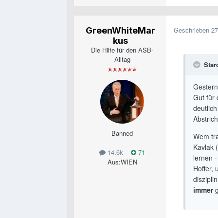
GreenWhiteMar
Geschrieben
27
kus
Die Hilfe für den ASB-
Alltag
Star
Gestern
Gut für 
deutlich
Abstric
Banned
Wem tra
Kavlak 
14.6k
71
lernen 
Aus:
WIEN
Hoffer,
diszipl
immer
g