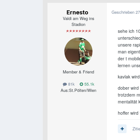
Ernesto
Geschrieben
27
Valdi am Weg ins
Stadion
sehe ich 1
unterschie
unsere rapi
man eigentl
der t mobi
lernen uns
Member & Friend
kavlak wir
81k
55.1k
dober wird
Aus:
St.Pölten/Wien
trotzdem m
mentalität
hoffer wird
Ziti