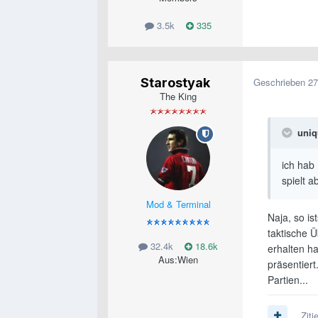
3.5k
335
Starostyak
Geschrieben
27
The King
uniq
ich hab
spielt ab
Mod & Terminal
Naja, so is
taktische Ü
32.4k
18.6k
erhalten ha
Aus:
Wien
präsentiert
Partien...
Ziti