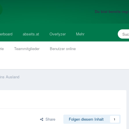
Du bist bereits re
erboard
abseits.at
Overlyzer
Mehr
rie
Teammitglieder
Benutzer online
ins Ausland
Share
Folgen diesem Inhalt
1