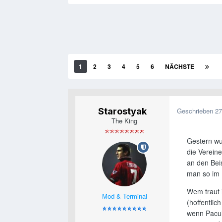
1
2
3
4
5
6
NÄCHSTE
Starostyak
Geschrieben
27
The King
Gestern wu
die Vereine
an den Beis
man so im 
Wem traut 
Mod & Terminal
(hoffentlic
wenn Pacul