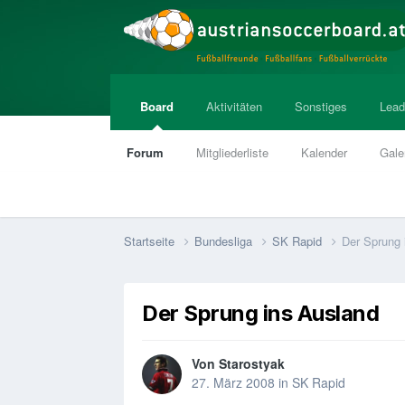
Board
Aktivitäten
Sonstiges
Lead
Forum
Mitgliederliste
Kalender
Gale
Startseite
Bundesliga
SK Rapid
Der Sprung 
Der Sprung ins Ausland
Von
Starostyak
27. März 2008
in
SK Rapid