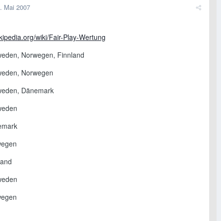
. Mai 2007
ikipedia.org/wiki/Fair-Play-Wertung
weden, Norwegen, Finnland
weden, Norwegen
weden, Dänemark
weden
emark
wegen
land
weden
wegen