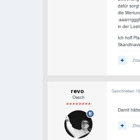
dafür sorg
die Wertun
:aaarrrggg
in der Los
Ich hoff Pl
Skandinavi
Ziti
revo
Geschrieben
15
Oasch
Damit hätte
Ziti