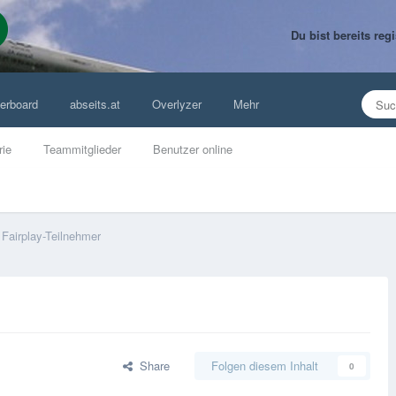
Du bist bereits re
erboard
abseits.at
Overlyzer
Mehr
rie
Teammitglieder
Benutzer online
Fairplay-Teilnehmer
Share
Folgen diesem Inhalt
0