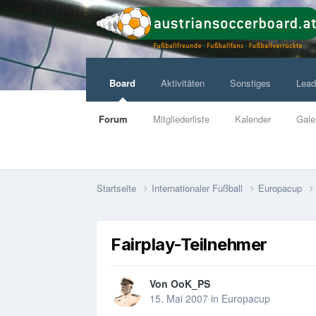
Board
Aktivitäten
Sonstiges
Lead
Forum
Mitgliederliste
Kalender
Gale
Startseite
Internationaler Fußball
Europacup
Fairplay-Teilnehmer
Von
OoK_PS
15. Mai 2007
in
Europacup