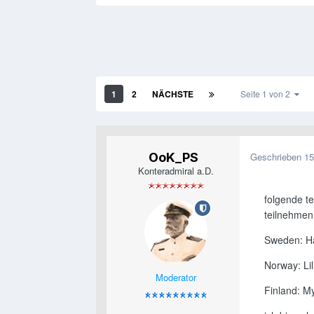
1
2
NÄCHSTE
Seite 1 von 2
OoK_PS
Geschrieben
15
Konteradmiral a.D.
folgende t
teilnehmen
Sweden: H
Norway: Li
Moderator
Finland: M