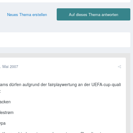
Neues Thema erstellen
Auf dieses Thema antworten
. Mai 2007
eams dürfen aufgrund der fairplaywertung an der UEFA-cup-quali
:
acken
llestrøm
ypa