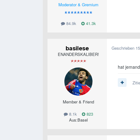
Moderator & Gremium
84.9k
41.3k
basilese
Geschrieben
15
ENANDERSKALIBER!
hat jemand 
Ziti
Member & Friend
8.1k
823
Aus:
Basel