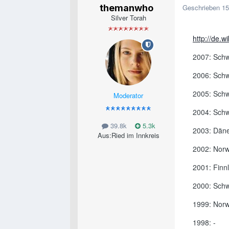
themanwho
Geschrieben
15
Silver Torah
http://de.w
2007: Sch
2006: Sch
2005: Sch
Moderator
2004: Sch
39.8k
5.3k
2003: Dän
Aus:
Ried im Innkreis
2002: Nor
2001: Finn
2000: Sch
1999: Nor
1998: -