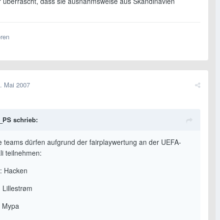
hr überrascht, dass sie ausnahmsweise aus Skandinavien
eren
. Mai 2007
PS schrieb:
e teams dürfen aufgrund der fairplaywertung an der UEFA-
li teilnehmen:
: Hacken
 Lillestrøm
: Mypa