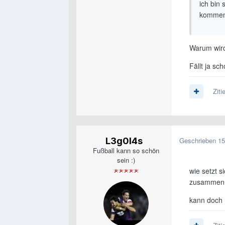
ich bin
kommen
Warum wird
Fällt ja sc
Ziti
L3g0l4s
Geschrieben
15
Fußball kann so schön
sein :)
wie setzt s
zusammen
kann doch n