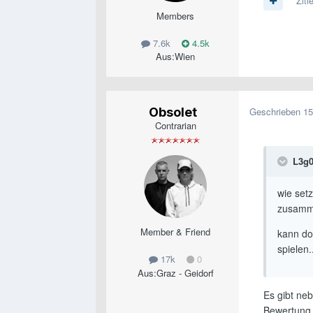
Ziti
Members
7.6k
4.5k
Aus:
Wien
Obsolet
Geschrieben
15
Contrarian
L3g0
wie setz
zusam
Member & Friend
kann doc
spielen.
17k
0
Aus:
Graz - Geidorf
Es gibt neb
Bewertung 