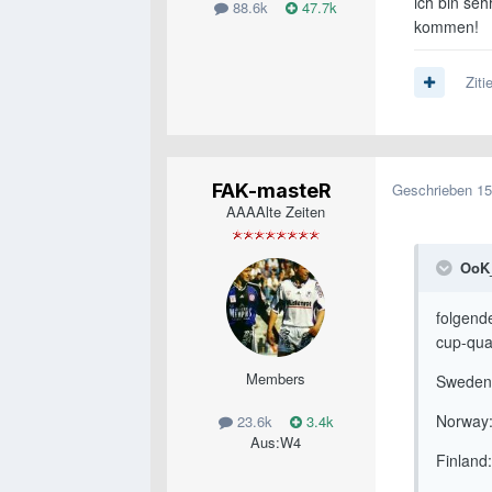
ich bin se
88.6k
47.7k
kommen!
Ziti
FAK-masteR
Geschrieben
15
AAAAlte Zeiten
OoK_
folgend
cup-qua
Members
Sweden
Norway:
23.6k
3.4k
Aus:
W4
Finland