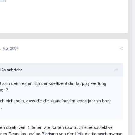
eren
. Mai 2007
l4s schrieb:
t sich denn eigentlich der koeffizent der fairplay wertung
men?
h nicht sein, dass die die skandinavien jedes jahr so brav
..
en objektiven Kriterien wie Karten usw auch eine subjektive
des Respekts und so Blödsinn von der Uefa die komischerweise