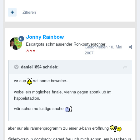
Zitieren
Jonny Rainbow
Escargots schmausender Rohkostverächter
Geschrieben
10. Mai
2007
daniel1894 schrieb:
wr cup
seltsame bewerbe..
wobei ein mögliches finale, vienna gegen sportklub im
happelstadion,
wär schon ne lustige sache
aber nur als rahmenprogramm zu einer u-bahn eröffnung
@derbycup in dornbach: darauf freu ich mich schon, ein bisschen in