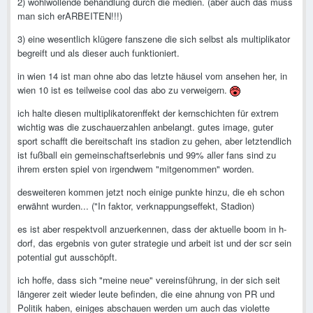
2) wohlwollende behandlung durch die medien. (aber auch das muss
man sich erARBEITEN!!!)
3) eine wesentlich klügere fanszene die sich selbst als multiplikator
begreift und als dieser auch funktioniert.
in wien 14 ist man ohne abo das letzte häusel vom ansehen her, in
wien 10 ist es teilweise cool das abo zu verweigern.
ich halte diesen multiplikatorenffekt der kernschichten für extrem
wichtig was die zuschauerzahlen anbelangt. gutes image, guter
sport schafft die bereitschaft ins stadion zu gehen, aber letztendlich
ist fußball ein gemeinschaftserlebnis und 99% aller fans sind zu
ihrem ersten spiel von irgendwem "mitgenommen" worden.
desweiteren kommen jetzt noch einige punkte hinzu, die eh schon
erwähnt wurden... ("In faktor, verknappungseffekt, Stadion)
es ist aber respektvoll anzuerkennen, dass der aktuelle boom in h-
dorf, das ergebnis von guter strategie und arbeit ist und der scr sein
potential gut ausschöpft.
ich hoffe, dass sich "meine neue" vereinsführung, in der sich seit
längerer zeit wieder leute befinden, die eine ahnung von PR und
Politik haben, einiges abschauen werden um auch das violette