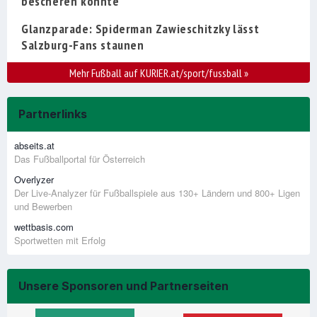
bescheren könnte
Glanzparade: Spiderman Zawieschitzky lässt
Salzburg-Fans staunen
Mehr Fußball auf KURIER.at/sport/fussball
»
Partnerlinks
abseits.at
Das Fußballportal für Österreich
Overlyzer
Der Live-Analyzer für Fußballspiele aus 130+ Ländern und 800+ Ligen
und Bewerben
wettbasis.com
Sportwetten mit Erfolg
Unsere Sponsoren und Partnerseiten