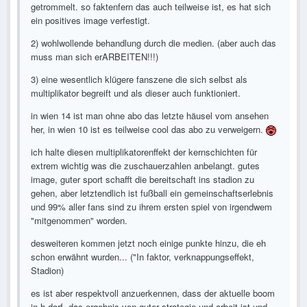
getrommelt. so faktenfern das auch teilweise ist, es hat sich
ein positives image verfestigt.
2) wohlwollende behandlung durch die medien. (aber auch das
muss man sich erARBEITEN!!!)
3) eine wesentlich klügere fanszene die sich selbst als
multiplikator begreift und als dieser auch funktioniert.
in wien 14 ist man ohne abo das letzte häusel vom ansehen
her, in wien 10 ist es teilweise cool das abo zu verweigern.
ich halte diesen multiplikatorenffekt der kernschichten für
extrem wichtig was die zuschauerzahlen anbelangt. gutes
image, guter sport schafft die bereitschaft ins stadion zu
gehen, aber letztendlich ist fußball ein gemeinschaftserlebnis
und 99% aller fans sind zu ihrem ersten spiel von irgendwem
"mitgenommen" worden.
desweiteren kommen jetzt noch einige punkte hinzu, die eh
schon erwähnt wurden... ("In faktor, verknappungseffekt,
Stadion)
es ist aber respektvoll anzuerkennen, dass der aktuelle boom
in h-dorf, das ergebnis von guter strategie und arbeit ist und