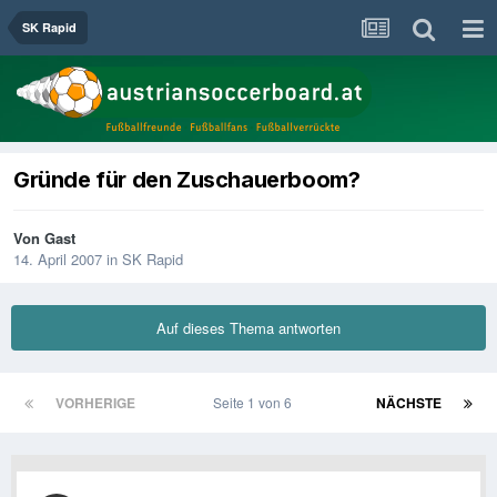
SK Rapid
Gründe für den Zuschauerboom?
Von Gast
14. April 2007
in
SK Rapid
Auf dieses Thema antworten
VORHERIGE
Seite 1 von 6
NÄCHSTE