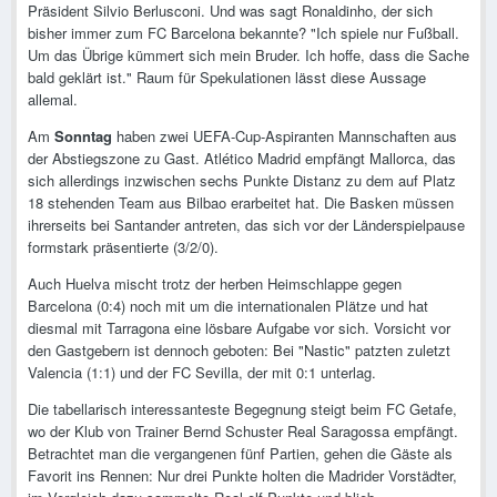
Präsident Silvio Berlusconi. Und was sagt Ronaldinho, der sich
bisher immer zum FC Barcelona bekannte? "Ich spiele nur Fußball.
Um das Übrige kümmert sich mein Bruder. Ich hoffe, dass die Sache
bald geklärt ist." Raum für Spekulationen lässt diese Aussage
allemal.
Am
Sonntag
haben zwei UEFA-Cup-Aspiranten Mannschaften aus
der Abstiegszone zu Gast. Atlético Madrid empfängt Mallorca, das
sich allerdings inzwischen sechs Punkte Distanz zu dem auf Platz
18 stehenden Team aus Bilbao erarbeitet hat. Die Basken müssen
ihrerseits bei Santander antreten, das sich vor der Länderspielpause
formstark präsentierte (3/2/0).
Auch Huelva mischt trotz der herben Heimschlappe gegen
Barcelona (0:4) noch mit um die internationalen Plätze und hat
diesmal mit Tarragona eine lösbare Aufgabe vor sich. Vorsicht vor
den Gastgebern ist dennoch geboten: Bei "Nastic" patzten zuletzt
Valencia (1:1) und der FC Sevilla, der mit 0:1 unterlag.
Die tabellarisch interessanteste Begegnung steigt beim FC Getafe,
wo der Klub von Trainer Bernd Schuster Real Saragossa empfängt.
Betrachtet man die vergangenen fünf Partien, gehen die Gäste als
Favorit ins Rennen: Nur drei Punkte holten die Madrider Vorstädter,