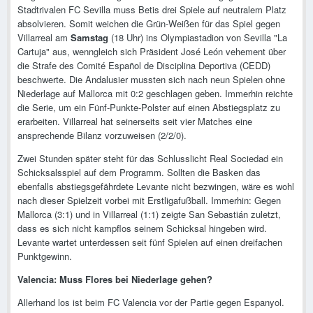
Stadtrivalen FC Sevilla muss Betis drei Spiele auf neutralem Platz
absolvieren. Somit weichen die Grün-Weißen für das Spiel gegen
Villarreal am
Samstag
(18 Uhr) ins Olympiastadion von Sevilla "La
Cartuja" aus, wenngleich sich Präsident José León vehement über
die Strafe des Comité Español de Disciplina Deportiva (CEDD)
beschwerte. Die Andalusier mussten sich nach neun Spielen ohne
Niederlage auf Mallorca mit 0:2 geschlagen geben. Immerhin reichte
die Serie, um ein Fünf-Punkte-Polster auf einen Abstiegsplatz zu
erarbeiten. Villarreal hat seinerseits seit vier Matches eine
ansprechende Bilanz vorzuweisen (2/2/0).
Zwei Stunden später steht für das Schlusslicht Real Sociedad ein
Schicksalsspiel auf dem Programm. Sollten die Basken das
ebenfalls abstiegsgefährdete Levante nicht bezwingen, wäre es wohl
nach dieser Spielzeit vorbei mit Erstligafußball. Immerhin: Gegen
Mallorca (3:1) und in Villarreal (1:1) zeigte San Sebastián zuletzt,
dass es sich nicht kampflos seinem Schicksal hingeben wird.
Levante wartet unterdessen seit fünf Spielen auf einen dreifachen
Punktgewinn.
Valencia: Muss Flores bei Niederlage gehen?
Allerhand los ist beim FC Valencia vor der Partie gegen Espanyol.