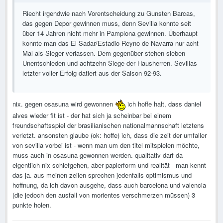
Riecht irgendwie nach Vorentscheidung zu Gunsten Barcas,
das gegen Depor gewinnen muss, denn Sevilla konnte seit
über 14 Jahren nicht mehr in Pamplona gewinnen. Überhaupt
konnte man das El Sadar/Estadio Reyno de Navarra nur acht
Mal als Sieger verlassen. Dem gegenüber stehen sieben
Unentschieden und achtzehn Siege der Hausherren. Sevillas
letzter voller Erfolg datiert aus der Saison 92-93.
nix. gegen osasuna wird gewonnen
ich hoffe halt, dass daniel
alves wieder fit ist - der hat sich ja scheinbar bei einem
freundschaftsspiel der brasilianischen nationalmannschaft letztens
verletzt. ansonsten glaube (ok: hoffe) ich, dass die zeit der umfaller
von sevilla vorbei ist - wenn man um den titel mitspielen möchte,
muss auch in osasuna gewonnen werden. qualitativ darf da
eigentlich nix schiefgehen, aber papierform und realität - man kennt
das ja. aus meinen zeilen sprechen jedenfalls optimismus und
hoffnung, da ich davon ausgehe, dass auch barcelona und valencia
(die jedoch den ausfall von morientes verschmerzen müssen) 3
punkte holen.