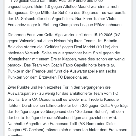
im Vergleich dazu sammelte Real elf Punkte und blieb
ungeschlagen. Beim 1:0 gegen Atlético Madrid war einmal mehr
Saragossas Diego Milito der Schütze des Siegtores - es war bereits
der 18. Saisontreffer des Argentiniers. Nun kann Trainer Victor
Fernandez sogar in Richtung Champions-League-Plätze schauen.
Die armen Fans von Celta Vigo warten seit dem 15.10.2006 (3:2
gegen Valencia) auf einen Heimerfolg ihres Teams. Im Estadio
Balaidos starten die "Celtiñas" gegen Real Madrid (19 Uhr) den
nächsten Versuch. Sollte es ausgerechnet beim Spiel gegen die
"Königlichen" mit einem Dreier klappen, wäre dies schon ein wenig
paradox. Das Team von Coach Fabio Capello holte bereits 26
Punkte in der Fremde und führt die Auswärtstabelle mit sechs
Punkten vor dem Erzrivalen FC Barcelona an.
Zwei Punkte und kein erzieltes Tor in den vergangenen drei
Auswärtspartien - zu wenig für das ambitionierte Team vom FC
Sevilla. Beim CA Osasuna soll es wieder mal Frederic Kanouté
richten. Durch seinen Elfmetertreffer beim 2:0 gegen Celta Vigo trägt
der Torjäger sogar vorübergehend den "Goldenen Schuh", mit dem
der beste Torjäger der europäischen Ligen ausgezeichnet wird.
Namhafte Angreifer wie Francesco Totti (AS Rom) oder Didier
Drogba (FC Chelsea) müssen sich momentan hinter dem Franzosen
einreihen.