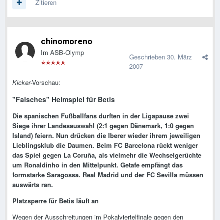
Zitieren
chinomoreno
Im ASB-Olymp
Geschrieben
30. März
2007
Kicker
-Vorschau:
"Falsches" Heimspiel für Betis
Die spanischen Fußballfans durften in der Ligapause zwei
Siege ihrer Landesauswahl (2:1 gegen Dänemark, 1:0 gegen
Island) feiern. Nun drücken die Iberer wieder ihrem jeweiligen
Lieblingsklub die Daumen. Beim FC Barcelona rückt weniger
das Spiel gegen La Coruña, als vielmehr die Wechselgerüchte
um Ronaldinho in den Mittelpunkt. Getafe empfängt das
formstarke Saragossa. Real Madrid und der FC Sevilla müssen
auswärts ran.
Platzsperre für Betis läuft an
Wegen der Ausschreitungen im Pokalviertelfinale gegen den