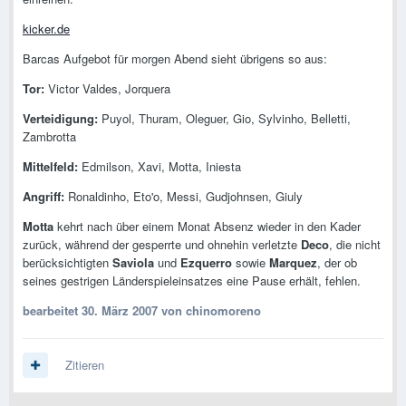
kicker.de
Barcas Aufgebot für morgen Abend sieht übrigens so aus:
Tor:
Victor Valdes, Jorquera
Verteidigung:
Puyol, Thuram, Oleguer, Gio, Sylvinho, Belletti,
Zambrotta
Mittelfeld:
Edmilson, Xavi, Motta, Iniesta
Angriff:
Ronaldinho, Eto'o, Messi, Gudjohnsen, Giuly
Motta
kehrt nach über einem Monat Absenz wieder in den Kader
zurück, während der gesperrte und ohnehin verletzte
Deco
, die nicht
berücksichtigten
Saviola
und
Ezquerro
sowie
Marquez
, der ob
seines gestrigen Länderspieleinsatzes eine Pause erhält, fehlen.
bearbeitet
30. März 2007
von chinomoreno
Zitieren