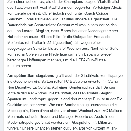
Zum einen scheint es, als ob der Champions-League-Viertelfinalist
das Tauziehen mit Real Madrid um den begehrten Verteidiger Alexis
von Getafe gewinnt. Ob er jedoch noch unter Coach Quique
Sanchez Flores trainieren wird, ist alles andere als gesichert. Die
Dauerfehde mit Sportdirektor Carboni wird wohl einem der beiden
den Job kosten. Möglich, dass Flores bei einer Niederlage seinen
Hut nehmen muss. Bittere Pille für die Ostspanier: Fernando
Morientes (elf Treffer in 22 Ligapartien) fällt wegen einer
ausgekugelten Schulter bis zu vier Wochen aus. Nach einer Serie
von sechs Spielen ohne Niederlage darf sich Espanyol wieder
berechtigte Hoffnungen machen, um die UEFA-Cup-Plätze
mitzumischen.
Am
späten Samstagabend
greift auch der Stadtrivale von Espanyol
ins Geschehen ein. Spitzenreiter FC Barcelona erwartet im Camp
Nou Deportivo La Coruña. Auf einen Sonderapplaus darf Barças
Mittelfeldspieler Andrés Iniesta hoffen, dessen spätes Siegtor
Spanien im Länderspiel gegen Island drei wichtige Punkte in der EM-
Qualifikation bescherte. Wie eine Bombe schlug unterdessen die
Meldung ein, Ronaldinho stehe vor einem Wechsel zum AC Mailand.
Mehrmals sei sein Bruder und Manager Roberto de Assis in der
Modemetropole gesichtet worden, um Gespräche mit Milan zu
führen. "Unsere Chancen stehen gut", erklärte vor kurzem Milan-