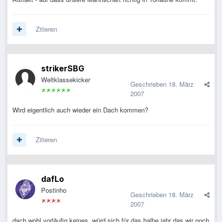
Zitieren
strikerSBG
Weltklassekicker
Geschrieben
18. März
2007
Wird eigentlich auch wieder ein Dach kommen?
Zitieren
dafLo
Postinho
Geschrieben
18. März
2007
dach wohl vorläufig keines, würd sich für das halbe jahr das wir noch