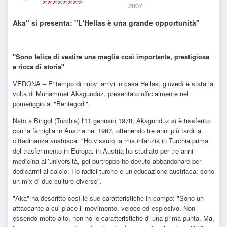
2007
Aka" si presenta: "L'Hellas è una grande opportunità"
"Sono felice di vestire una maglia così importante, prestigiosa
e ricca di storia"
VERONA – E' tempo di nuovi arrivi in casa Hellas: giovedì è stata la
volta di Muhammet Akagunduz, presentato ufficialmente nel
pomeriggio al "Bentegodi".
Nato a Bingol (Turchia) l'11 gennaio 1978, Akagunduz si è trasferito
con la famiglia in Austria nel 1987, ottenendo tre anni più tardi la
cittadinanza austriaca: "Ho vissuto la mia infanzia in Turchia prima
del trasferimento in Europa: in Austria ho studiato per tre anni
medicina all’università, poi purtroppo ho dovuto abbandonare per
dedicarmi al calcio. Ho radici turche e un’educazione austriaca: sono
un mix di due culture diverse".
"Aka" ha descritto così le sue caratteristiche in campo: "Sono un
attaccante a cui piace il movimento, veloce ed esplosivo. Non
essendo molto alto, non ho le caratteristiche di una prima punta. Ma,