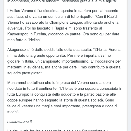
in compenso, cerco di rendermi pericoloso grazie alla mia agilità".
L’Hellas Verona è l’undicesima squadra in carriera per l’attaccante
austriaco, che vanta un curriculum di tutto rispetto: "Con il Rapid
Vienna ho assaporato la Champions League, affrontando anche la
Juventus. Poi ho lasciato il Rapid e mi sono trasferito al
Kayserispor, in Turchia, giocando 24 partite. Ora sono qui per dare
man forte all’Hellas".
Akagunduz si è detto soddisfatto della sua scelta: "L’Hellas Verona
mi ha dato una grande opportunità. Per me è importantissimo
giocare in Italia, un campionato importantissimo. E’ l’occasione per
mettermi in evidenza, ma anche per dare il mio contributo a questa
squadra prestigiosa".
Muhammet sottolinea che le imprese del Verona sono ancora
ricordate in tutto il continente: "L'Hellas è una squadra conosciuta in
tutta Europa: la conquista dello scudetto e la partecipazione alle
coppe europee hanno segnato la storia di questa società. Sono
felice di vestire una maglia così importante, prestigiosa e ricca di
storia".
hellasverona.it
Leicht würds für ihn sicher nicht, sich einen Stammplatz zu