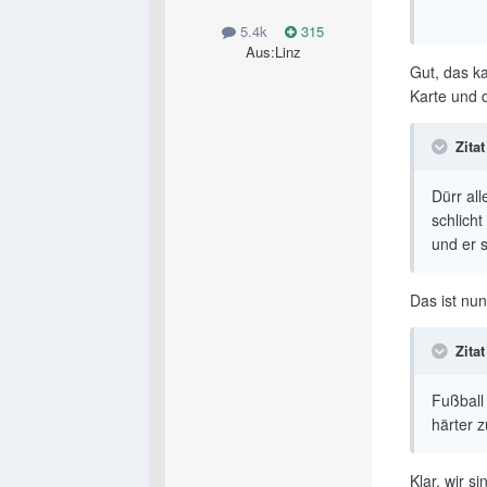
5.4k
315
Aus:
Linz
Gut, das ka
Karte und 
Zitat
Dürr all
schlicht
und er s
Das ist nu
Zitat
Fußball
härter z
Klar, wir s