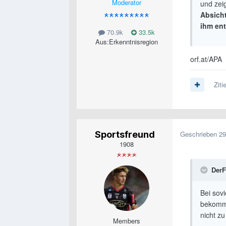
Moderator
und zei
Absicht
ihm ent
70.9k
33.5k
Aus:
Erkenntnisregion
orf.at/APA
Ziti
Sportsfreund
Geschrieben
29
1908
DerF
Bei sovi
bekomme
nicht z
Members