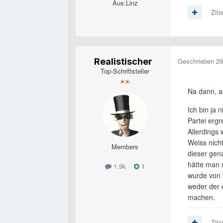
Aus:
Linz
Ziti
Realistischer
Geschrieben
29
Top-Schriftsteller
Na dann, au
Ich bin ja 
Partei ergr
Allerdings 
Weiss nich
Members
dieser gena
hätte man 
1.9k
1
wurde von 
weder der 
machen.
Ziti