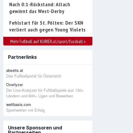
Nach 0:1-Rückstand: Altach
gewinnt das West-Derby
Fehlstart für St. Pölten: Der SKN
verliert auch gegen Young Violets
Mehr Fußball auf KURIER.at/sport/fussball
»
Partnerlinks
abseits.at
Das Fußballportal für Österreich
Overlyzer
Der Live-Analyzer für Fußballspiele aus 130+
Ländern und 800+ Ligen und Bewerben
wettbasis.com
Sportwetten mit Erfolg
Unsere Sponsoren und
Partnerseiten