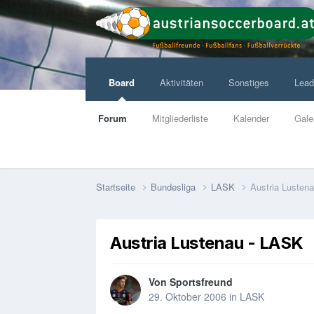
Board
Aktivitäten
Sonstiges
Lead
Forum
Mitgliederliste
Kalender
Gale
Startseite
Bundesliga
LASK
Austria Lusten
Austria Lustenau - LASK
Von
Sportsfreund
29. Oktober 2006
in
LASK