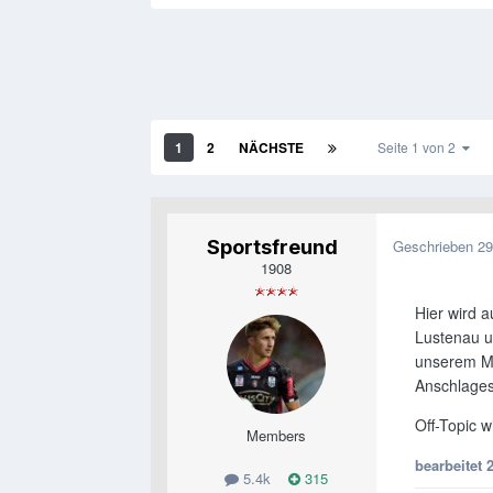
1
2
NÄCHSTE
Seite 1 von 2
Sportsfreund
Geschrieben
29
1908
Hier wird 
Lustenau u
unserem Mi
Anschlages 
Off-Topic 
Members
bearbeitet
5.4k
315