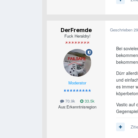
DerFremde
Geschrieben
29
Fuck Heraldry!
Bei soviele
bekommen h
bekommen
Dürr allerd
und einfach
Moderator
es immer wi
köperbeton
70.9k
33.5k
Vastic auf 
Aus:
Erkenntnisregion
Gegenspiele
Ziti