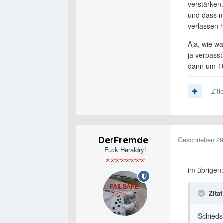
verstärken.
und dass m
verlassen 
Aja, wie w
ja verpasst
dann um 10
Ziti
DerFremde
Geschrieben
29
Fuck Heraldry!
im übrigen:
Zitat
Schieds