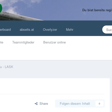
Du bist bereits re
erboard
abseits.at
Overlyzer
Mehr
rie
Teammitglieder
Benutzer online
au - LASK
Share
Folgen diesem Inhalt
0