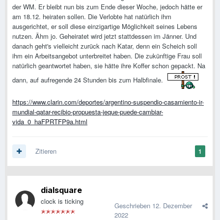
der WM. Er bleibt nun bis zum Ende dieser Woche, jedoch hätte er
am 18.12. heiraten sollen. Die Verlobte hat natürlich ihm
ausgerichtet, er soll diese einzigartige Möglichkeit seines Lebens
nutzen. Ähm jo. Geheiratet wird jetzt stattdessen im Jänner. Und
danach geht's vielleicht zurück nach Katar, denn ein Scheich soll
ihm ein Arbeitsangebot unterbreitet haben. Die zukünftige Frau soll
natürlich geantwortet haben, sie hätte ihre Koffer schon gepackt. Na
dann, auf aufregende 24 Stunden bis zum Halbfinale.
https://www.clarin.com/deportes/argentino-suspendio-casamiento-ir-
mundial-qatar-recibio-propuesta-jeque-puede-cambiar-
vida_0_haFPRTFP9a.html
Zitieren
1
dialsquare
clock is ticking
Geschrieben
12. Dezember
2022