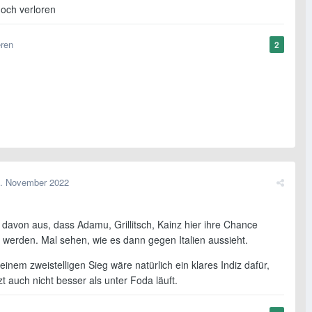
och verloren
Wöber - Lienhart - Posch
eren
2
Keeper
uch jeweils eine Halbzeit, Reihenfolge egal
. November 2022
 davon aus, dass Adamu, Grillitsch, Kainz hier ihre Chance
erden. Mal sehen, wie es dann gegen Italien aussieht.
 einem zweistelligen Sieg wäre natürlich ein klares Indiz dafür,
zt auch nicht besser als unter Foda läuft.