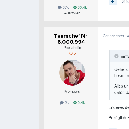
Ziti
37k
36.4k
Aus:
Wien
Teamchef Nr.
Geschrieben
14
8.000.994
Postaholic
miff
Gehe st
bekomme
Alles un
Members
dafür, d
2k
2.4k
Ersteres d
Bezüglich 