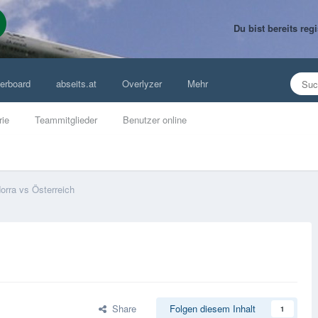
Du bist bereits re
erboard
abseits.at
Overlyzer
Mehr
rie
Teammitglieder
Benutzer online
orra vs Österreich
Share
Folgen diesem Inhalt
1