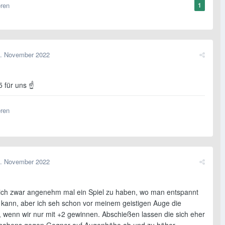
eren
1
. November 2022
5 für uns ☝
eren
. November 2022
ich zwar angenehm mal ein Spiel zu haben, wo man entspannt
kann, aber ich seh schon vor meinem geistigen Auge die
, wenn wir nur mit +2 gewinnen. Abschießen lassen die sich eher
 habens gegen Gegner auf Augenhöhe ab und zu höher