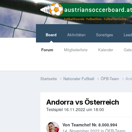
Board
Aktivitäten
Sonstiges
Lead
Forum
Mitgliederliste
Kalender
Gale
Startseite
Nationaler Fußball
ÖFB-Team
And
Andorra vs Österreich
Testspiel 16.11.2022 um 18:00
Von
Teamchef Nr. 8.000.994
14. November 2022
in
ÖFB-Team