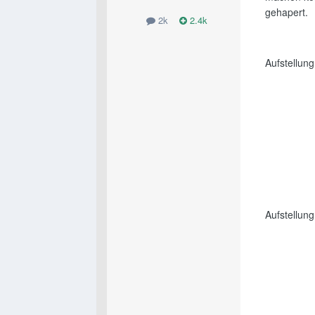
gehapert.
2k
2.4k
Aufstellun
Aufstellung