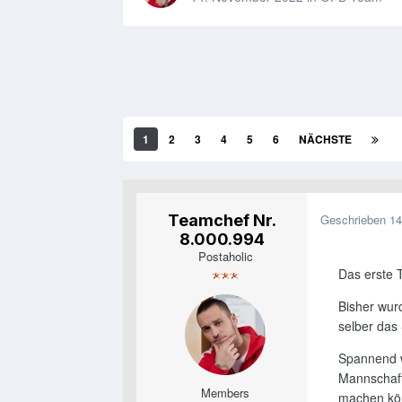
1
2
3
4
5
6
NÄCHSTE
Teamchef Nr.
Geschrieben
14
8.000.994
Postaholic
Das erste 
Bisher wur
selber das
Spannend w
Mannschaft
Members
machen kön