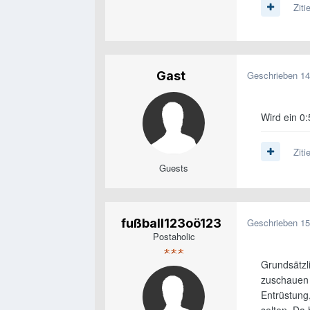
Ziti
Gast
Geschrieben
14
Wird ein 0:
Ziti
Guests
fußball123oö123
Geschrieben
15
Postaholic
Grundsätzl
zuschauen 
Entrüstung
selten. Da