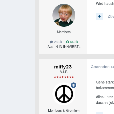
Wird haush
Ziti
Members
Gerne a
28.2k
64.8k
Aus:
IN IN INNVIERTL
miffy23
Geschrieben
14
V.I.P.
Gehe stark
bekommen w
Alles unter
dass es jet
Members & Gremium