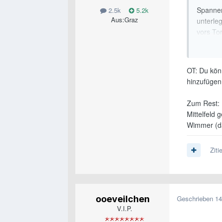
Spannen
2.5k
5.2k
Aus:
Graz
unterle
vors To
wieder 
OT: Du kön
Aufstel
hinzufüge
Zum Rest: 
Mittelfeld 
Wimmer (da 
Ziti
Aufstell
ooeveilchen
Geschrieben
14
V.I.P.