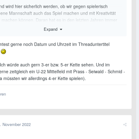
d wird hier sicherlich werden, ob wir gegen spielerisch
gene Mannschaft auch das Spiel machen und mit Kreativität
r machen können. Daran hat es in den letzten Jahren immer
grob gehapert.
Expand
ntest gerne noch Datum und Uhrzeit im Threaduntertitel
lung 1: Bewährtes ergänzen
n
Arnautovic - Gregoritsch
Ich würde auch gern 3-er bzw. 5-er Kette sehen. Und im
gerne zeitgleich ein U-22 Mittelfeld mit Prass - Seiwald - Schmid -
Kainz Schlager Grillitsch Sabitzer Mwene
müssten wir allerdings 4-er Kette spielen).
Alaba - Lienhart - Danso
Keeper
eren
ung 2: Neues integrieren
. November 2022
Adamu - Gregoritsch
Kainz Baumgartner Grillitsch Schmid Wimmer