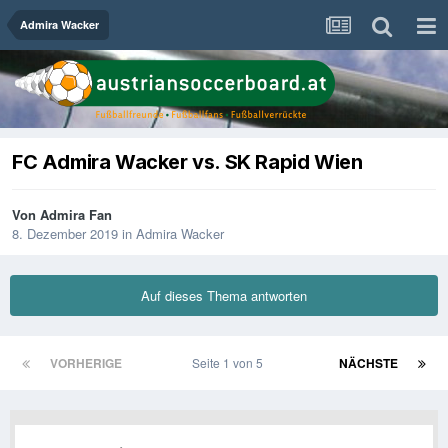
Admira Wacker
FC Admira Wacker vs. SK Rapid Wien
Von
Admira Fan
8. Dezember 2019
in
Admira Wacker
Auf dieses Thema antworten
VORHERIGE
Seite 1 von 5
NÄCHSTE