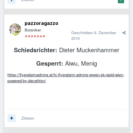
pazzoragazzo
Botaniker
Geschrieben
9. Dezember
2019
Schiedsrichter:
Dieter Muckenhammer
Gesperrt:
Aiwu, Menig
https://flyeralarmadmira.at/fc-flyeralarm-admira-gegen-sk-rapid-wien-
powered-by-decathlon/
Zitieren