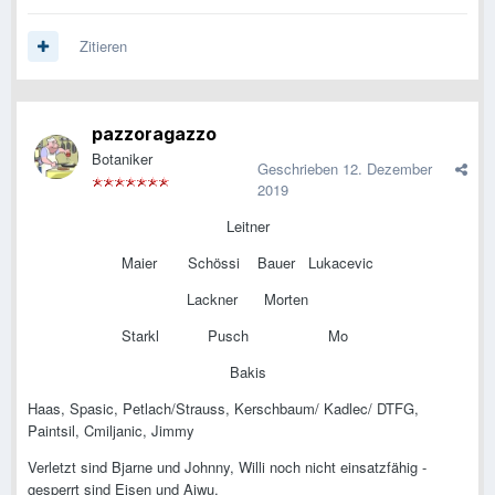
Zitieren
pazzoragazzo
Botaniker
Geschrieben
12. Dezember
2019
Leitner
Maier Schössi Bauer Lukacevic
Lackner Morten
Starkl Pusch Mo
Bakis
Haas, Spasic, Petlach/Strauss, Kerschbaum/ Kadlec/ DTFG,
Paintsil, Cmiljanic, Jimmy
Verletzt sind Bjarne und Johnny, Willi noch nicht einsatzfähig -
gesperrt sind Eisen und Aiwu.