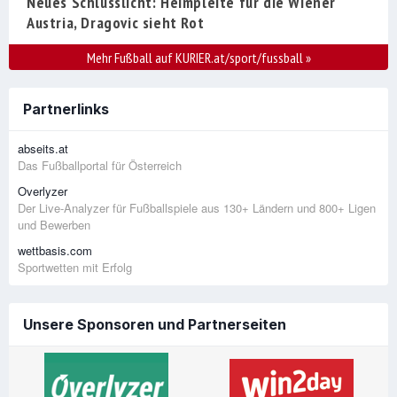
Neues Schlusslicht: Heimpleite für die Wiener
Austria, Dragovic sieht Rot
Mehr Fußball auf KURIER.at/sport/fussball
»
Partnerlinks
abseits.at
Das Fußballportal für Österreich
Overlyzer
Der Live-Analyzer für Fußballspiele aus 130+ Ländern und 800+ Ligen
und Bewerben
wettbasis.com
Sportwetten mit Erfolg
Unsere Sponsoren und Partnerseiten