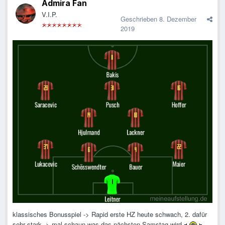
Admira Fan
V.I.P.
Geschrieben
8. Dezember
2019
klassisches Bonusspiel -> Rapid erste HZ heute schwach, 2. dafür
sehr stark -> mal schaun was das nächsten Samstag wird