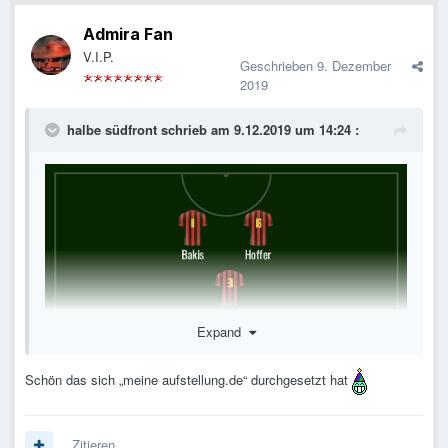
Admira Fan
V.I.P.
Geschrieben
9. Dezember
2019
halbe südfront
schrieb am 9.12.2019 um 14:24 :
Expand
Schön das sich „meine aufstellung.de“ durchgesetzt hat
Zitieren