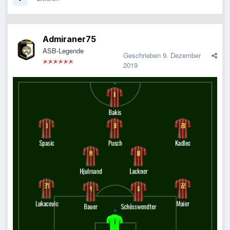
Bitte wieder seeehr diszipliniert und kompakt, wie gegen
Admiraner75
Salzburg und dazu etwas konzentrierte bei den Kontern.
ASB-Legende
Geschrieben
9. Dezember
2019
Erwarten tu ich mir nix.