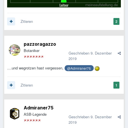
Zitieren
2
pazzoragazzo
Botaniker
Geschrieben
9. Dezember
2019
....und wegrotzen hast vergessen,
@Admiraner75
Zitieren
1
Admiraner75
ASB-Legende
Geschrieben
9. Dezember
2019