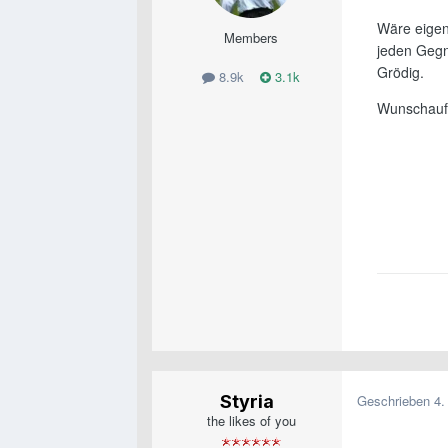
Wäre eigen
Members
jeden Gegn
Grödig.
8.9k
3.1k
Wunschaufs
Styria
Geschrieben
4.
the likes of you