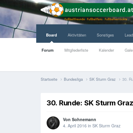
Board
Aktivitäten
Sonstiges
Lead
Forum
Mitgliederliste
Kalender
Gale
Startseite
Bundesliga
SK Sturm Graz
30. R
30. Runde: SK Sturm Graz
Von
Sohnemann
4. April 2016
in
SK Sturm Graz