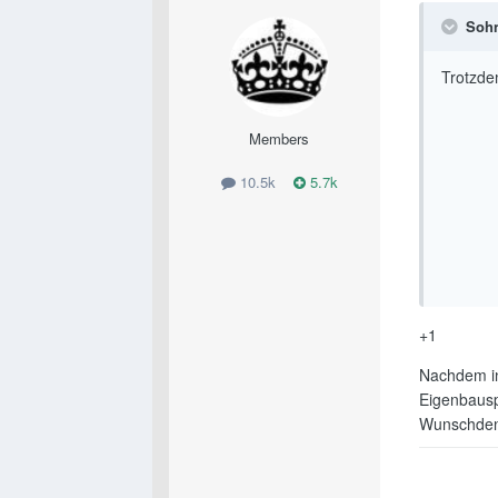
Sohn
Trotzde
Members
10.5k
5.7k
+1
Nachdem in 
Eigenbausp
Wunschdenk