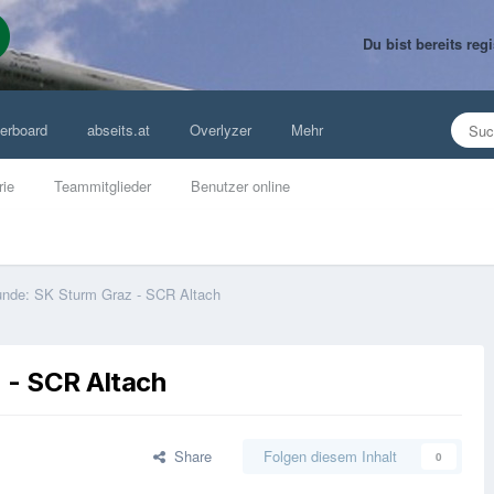
Du bist bereits re
erboard
abseits.at
Overlyzer
Mehr
rie
Teammitglieder
Benutzer online
unde: SK Sturm Graz - SCR Altach
 - SCR Altach
Share
Folgen diesem Inhalt
0