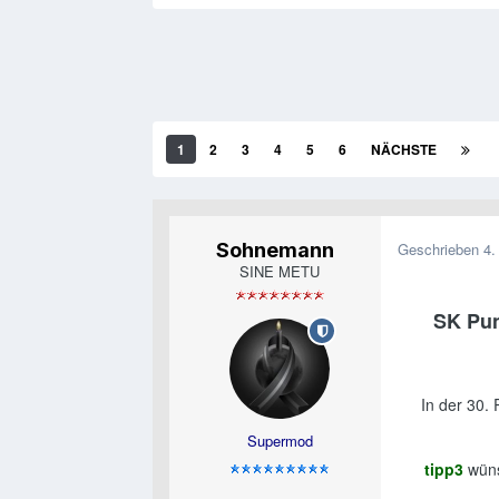
1
2
3
4
5
6
NÄCHSTE
Sohnemann
Geschrieben
4.
SINE METU
SK Pun
In der 30.
Supermod
tipp3
wüns