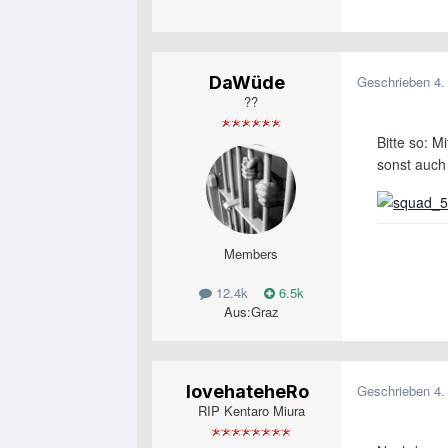
DaWüde
Geschrieben
4.
??
Bitte so: M
sonst auch
Members
12.4k
6.5k
Aus:
Graz
lovehateheRo
Geschrieben
4.
RIP Kentaro Miura