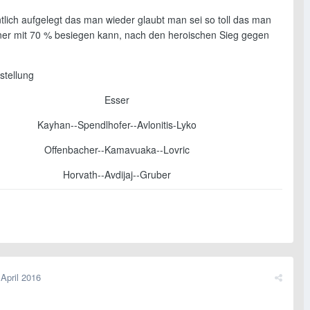
tlich aufgelegt das man wieder glaubt man sei so toll das man
er mit 70 % besiegen kann, nach den heroischen Sieg gegen
tellung
​Esser
Kayhan--Spendlhofer--Avlonitis-Lyko
Offenbacher--Kamavuaka--Lovric
Horvath--Avdijaj--Gruber
 April 2016