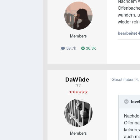
Nachdem wi
Offenbache
wundern, u
wieder rein
bearbeitet
4
Members
58.7k
36.3k
DaWüde
Geschrieben
4.
??
love
Nachdem
Offenba
keinen 
Members
auch ma