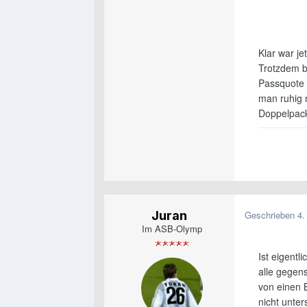
Klar war je
Trotzdem br
Passquote v
man ruhig 
Doppelpack
Juran
Geschrieben
4.
Im ASB-Olymp
Ist eigentl
alle gegens
von einen 
nicht unters