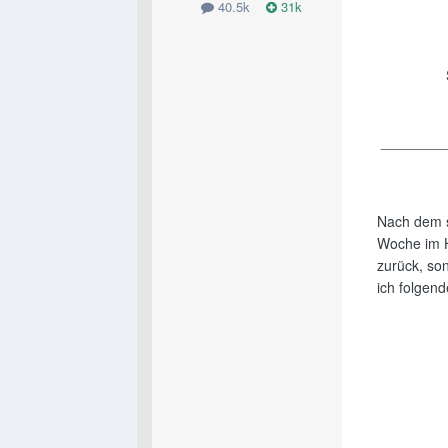
40.5k
31k
________
Nach dem s
Woche im H
zurück, son
ich folgen