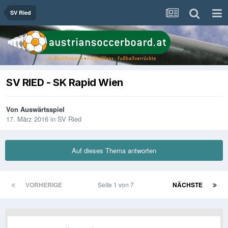
SV Ried
SV RIED - SK Rapid Wien
Von
Auswärtsspiel
17. März 2016
in
SV Ried
Auf dieses Thema antworten
VORHERIGE
Seite 1 von 7
NÄCHSTE