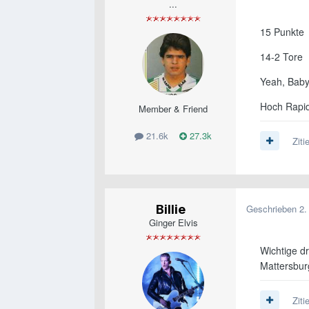
...
15 Punkte
14-2 Tore
Yeah, Baby
Hoch Rapi
Member & Friend
21.6k
27.3k
Ziti
Billie
Geschrieben
2.
Ginger Elvis
Wichtige d
Mattersburg
Ziti