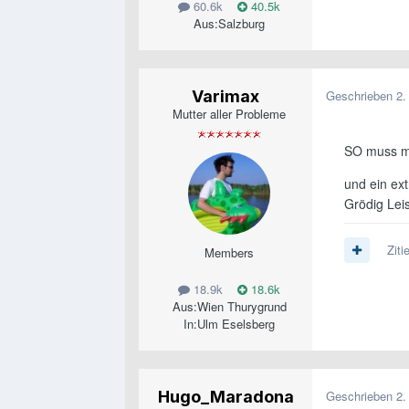
60.6k
40.5k
Aus:
Salzburg
Varimax
Geschrieben
2.
Mutter aller Probleme
SO muss ma
und ein ex
Grödig Lei
Ziti
Members
18.9k
18.6k
Aus:
Wien Thurygrund
In:Ulm Eselsberg
Hugo_Maradona
Geschrieben
2.