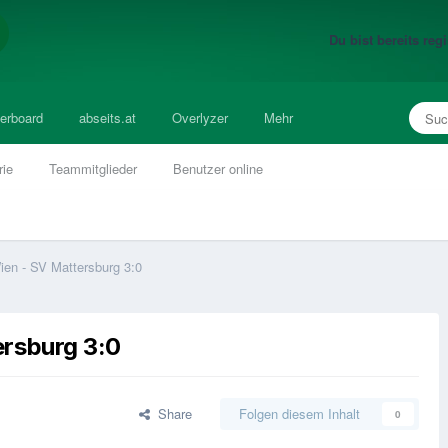
Du bist bereits re
erboard
abseits.at
Overlyzer
Mehr
rie
Teammitglieder
Benutzer online
en - SV Mattersburg 3:0
rsburg 3:0
Share
Folgen diesem Inhalt
0