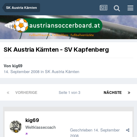
SK Austria Kärnten
SK Austria Kärnten - SV Kapfenberg
Von
kig69
14. September 2008
in
SK Austria Kärnten
VORHERIGE
Seite 1 von 3
NÄCHSTE
kig69
Weltklassecoach
Geschrieben
14. September
2008