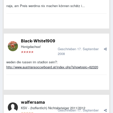
naja, am Preis werdma nix machen können schätz i...
Black-White1909
Honigdachse!
Geschrieben
17. September
2008
weden die russen im stadion sein?:
http://www.austriansoccerboard.at/index.php?showtopic=62320
walfersama
KSV - (hoffentlich) Nichtabsteiger 2011/2012
Geschrieben
17. September