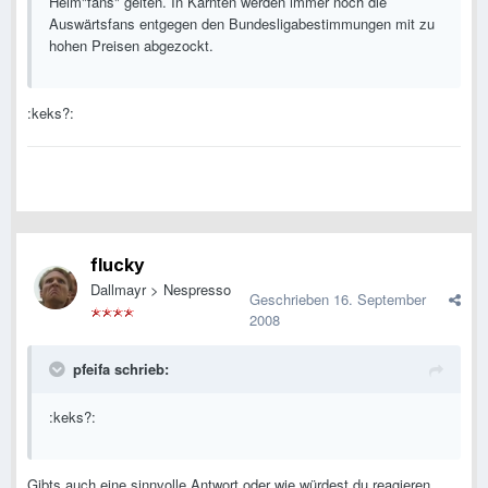
Heim"fans" gelten. In Kärnten werden immer noch die
Auswärtsfans entgegen den Bundesligabestimmungen mit zu
hohen Preisen abgezockt.
:keks?:
flucky
Dallmayr > Nespresso
Geschrieben
16. September
2008
pfeifa schrieb:
:keks?:
Gibts auch eine sinnvolle Antwort oder wie würdest du reagieren