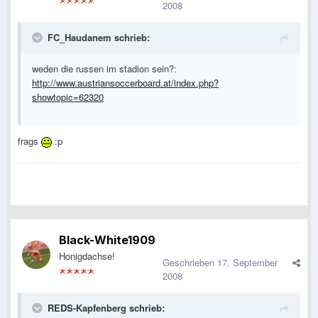
2008
FC_Haudanem schrieb:
weden die russen im stadion sein?:
http://www.austriansoccerboard.at/index.php?
showtopic=62320
frags
:p
Black-White1909
Honigdachse!
Geschrieben
17. September
2008
REDS-Kapfenberg schrieb: