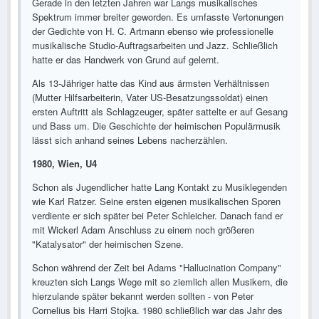
Gerade in den letzten Jahren war Langs musikalisches
Spektrum immer breiter geworden. Es umfasste Vertonungen
der Gedichte von H. C. Artmann ebenso wie professionelle
musikalische Studio-Auftragsarbeiten und Jazz. Schließlich
hatte er das Handwerk von Grund auf gelernt.
Als 13-Jähriger hatte das Kind aus ärmsten Verhältnissen
(Mutter Hilfsarbeiterin, Vater US-Besatzungssoldat) einen
ersten Auftritt als Schlagzeuger, später sattelte er auf Gesang
und Bass um. Die Geschichte der heimischen Populärmusik
lässt sich anhand seines Lebens nacherzählen.
1980, Wien, U4
Schon als Jugendlicher hatte Lang Kontakt zu Musiklegenden
wie Karl Ratzer. Seine ersten eigenen musikalischen Sporen
verdiente er sich später bei Peter Schleicher. Danach fand er
mit Wickerl Adam Anschluss zu einem noch größeren
"Katalysator" der heimischen Szene.
Schon während der Zeit bei Adams "Hallucination Company"
kreuzten sich Langs Wege mit so ziemlich allen Musikern, die
hierzulande später bekannt werden sollten - von Peter
Cornelius bis Harri Stojka. 1980 schließlich war das Jahr des