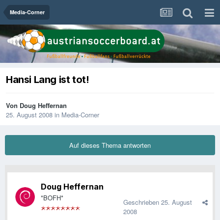
Media-Corner
Hansi Lang ist tot!
Von
Doug Heffernan
25. August 2008
in
Media-Corner
Auf dieses Thema antworten
Doug Heffernan
*BOFH*
Geschrieben
25. August
2008