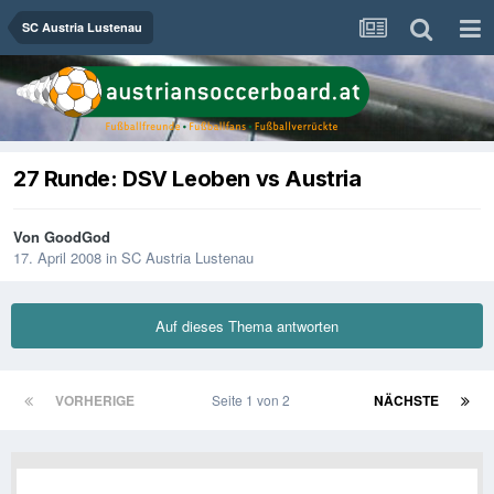
SC Austria Lustenau
27 Runde: DSV Leoben vs Austria
Von
GoodGod
17. April 2008
in
SC Austria Lustenau
Auf dieses Thema antworten
VORHERIGE
Seite 1 von 2
NÄCHSTE