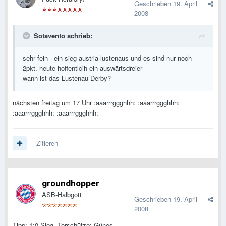
Geschrieben
19. April
2008
Sotavento schrieb:
sehr fein - ein sieg austria lustenaus und es sind nur noch
2pkt. heute hoffentlcih ein auswärtsdreier
wann ist das Lustenau-Derby?
nächsten freitag um 17 Uhr :aaarrrggghhh: :aaarrrggghhh:
:aaarrrggghhh: :aaarrrggghhh:
Zitieren
groundhopper
ASB-Halbgott
Geschrieben
19. April
2008
Tipp: 1:0 Sieg, Torschütze: Günes