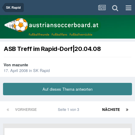
SK Rapid
ASB Treff im Rapid-Dorf|20.04.08
Von
mazunte
17. April 2008
in
SK Rapid
Auf dieses Thema antworten
VORHERIGE
Seite 1 von 3
NÄCHSTE