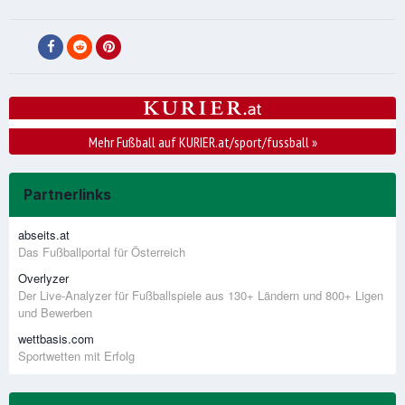
Mehr Fußball auf KURIER.at/sport/fussball
»
Partnerlinks
abseits.at
Das Fußballportal für Österreich
Overlyzer
Der Live-Analyzer für Fußballspiele aus 130+ Ländern und 800+ Ligen
und Bewerben
wettbasis.com
Sportwetten mit Erfolg