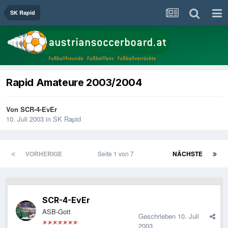
SK Rapid
Rapid Amateure 2003/2004
Von
SCR-4-EvEr
10. Juli 2003
in
SK Rapid
VORHERIGE
Seite 1 von 7
NÄCHSTE
SCR-4-EvEr
ASB-Gott
Geschrieben
10. Juli
2003