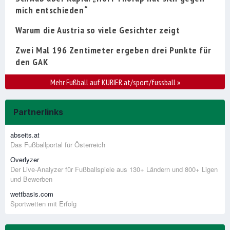
mich entschieden“
Warum die Austria so viele Gesichter zeigt
Zwei Mal 196 Zentimeter ergeben drei Punkte für
den GAK
Mehr Fußball auf KURIER.at/sport/fussball
»
Partnerlinks
abseits.at
Das Fußballportal für Österreich
Overlyzer
Der Live-Analyzer für Fußballspiele aus 130+ Ländern und 800+ Ligen
und Bewerben
wettbasis.com
Sportwetten mit Erfolg