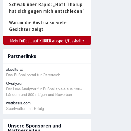
Schwab über Rapid: „Hoff Thorup
hat sich gegen mich entschieden“
Warum die Austria so viele
Gesichter zeigt
Mehr Fußball auf KURIER.at/sport/fussball
»
Partnerlinks
abseits.at
Das Fußballportal für Österreich
Overlyzer
Der Live-Analyzer für Fußballspiele aus 130+
Ländern und 800+ Ligen und Bewerben
wettbasis.com
Sportwetten mit Erfolg
Unsere Sponsoren und
Partnerseiten