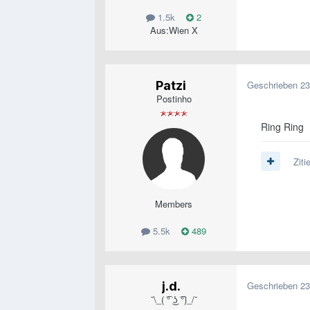
1.5k
2
Aus:
Wien X
Patzi
Geschrieben
23
Postinho
Ring Ring
Ziti
Members
5.5k
489
j.d.
Geschrieben
23
¯\_( ͡° ͜ʖ ͡°)_/¯