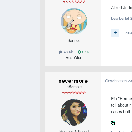
Alfred Jod
bearbeitet
Ziti
Banned
48.6k
2.9k
Aus:
Wien
nevermore
Geschrieben
23
aBorable
Ein "Heroes
tell about 
cases both.
Member & Friend