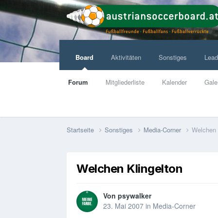
Board
Aktivitäten
Sonstiges
Lead
Forum
Mitgliederliste
Kalender
Gale
Startseite
Sonstiges
Media-Corner
Welchen 
Welchen Klingelton
Von
psywalker
23. Mai 2007
in
Media-Corner