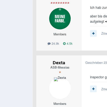
Ich hab zu
aber bis di
aufgelegt
Ziti
Members
24.9k
4.5k
Dexta
Geschrieben
23
ASB-Messias
inspector 
Ziti
Members