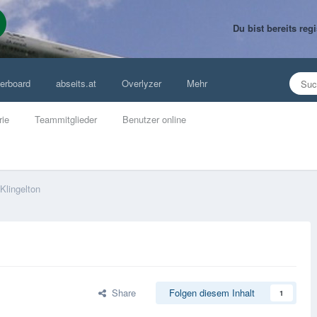
Du bist bereits re
erboard
abseits.at
Overlyzer
Mehr
rie
Teammitglieder
Benutzer online
Klingelton
Share
Folgen diesem Inhalt
1