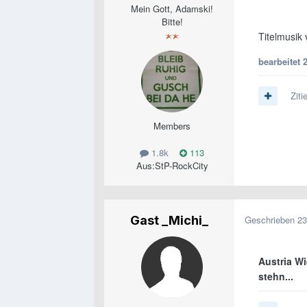
Mein Gott, Adamski!
Bitte!
Titelmusik
bearbeitet
Ziti
Members
1.8k
113
Aus:
StP-RockCity
Gast _Michi_
Geschrieben
23
Austria W
stehn...