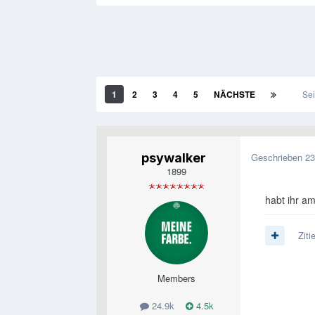
1
2
3
4
5
NÄCHSTE
Sei
psywalker
Geschrieben
23
1899
habt ihr a
Ziti
Members
24.9k
4.5k