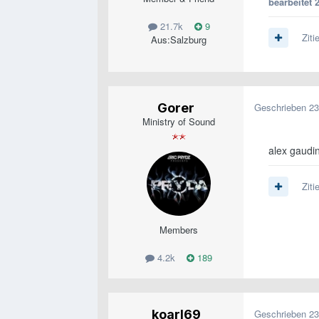
bearbeitet
21.7k
9
Ziti
Aus:
Salzburg
Gorer
Geschrieben
23
Ministry of Sound
alex gaudin
Ziti
Members
4.2k
189
koarl69
Geschrieben
23