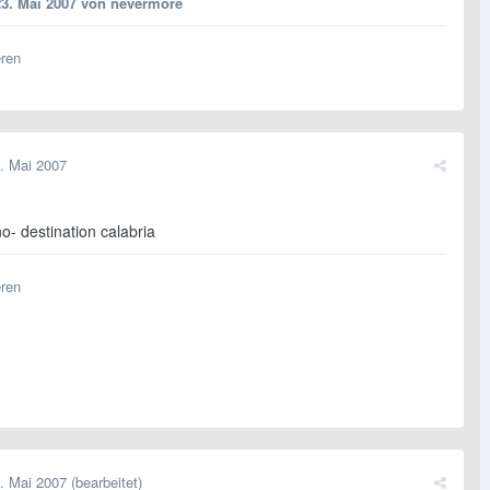
23. Mai 2007
von nevermore
eren
. Mai 2007
o- destination calabria
eren
. Mai 2007
(bearbeitet)