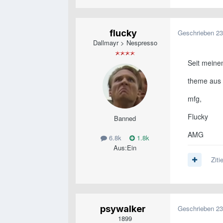
flucky
Geschrieben
23
Dallmayr > Nespresso
Seit meine
theme aus 
mfg,
Flucky
Banned
AMG
6.8k
1.8k
Aus:
Ein
Ziti
psywalker
Geschrieben
23
1899