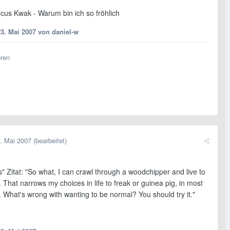
ocus Kwak
- Warum bin ich so fröhlich
23. Mai 2007
von daniel-w
eren
. Mai 2007
(bearbeitet)
" Zitat: "So what, I can crawl through a woodchipper and live to
it. That narrows my choices in life to freak or guinea pig, in most
 What's wrong with wanting to be normal? You should try it."