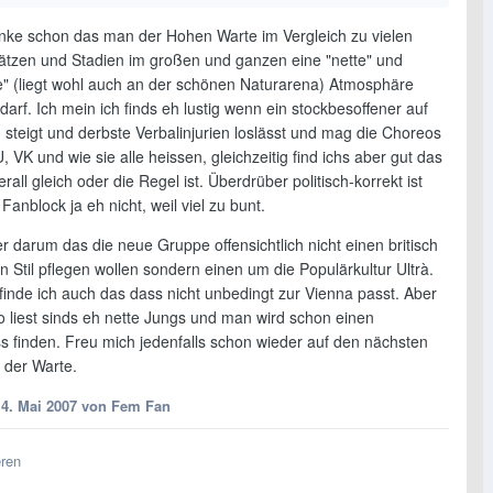
enke schon das man der Hohen Warte im Vergleich zu vielen
ätzen und Stadien im großen und ganzen eine "nette" und
e" (liegt wohl auch an der schönen Naturarena) Atmosphäre
 darf. Ich mein ich finds eh lustig wenn ein stockbesoffener auf
 steigt und derbste Verbalinjurien loslässt und mag die Choreos
 VK und wie sie alle heissen, gleichzeitig find ichs aber gut das
erall gleich oder die Regel ist. Überdrüber politisch-korrekt ist
Fanblock ja eh nicht, weil viel zu bunt.
r darum das die neue Gruppe offensichtlich nicht einen britisch
 Stil pflegen wollen sondern einen um die Populärkultur Ultrà.
finde ich auch das dass nicht unbedingt zur Vienna passt. Aber
 liest sinds eh nette Jungs und man wird schon einen
 finden. Freu mich jedenfalls schon wieder auf den nächsten
 der Warte.
14. Mai 2007
von Fem Fan
eren