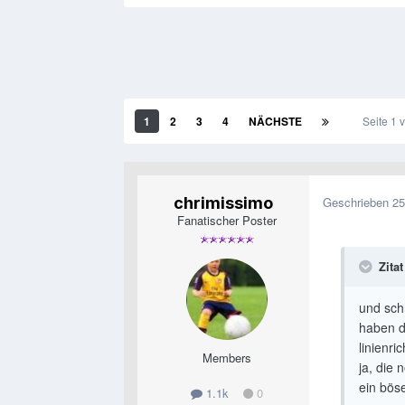
1
2
3
4
NÄCHSTE
Seite 1
chrimissimo
Geschrieben
25
Fanatischer Poster
Zitat
und schr
haben d
linienri
Members
ja, die
ein böse
1.1k
0