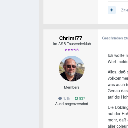
Ziti
Chrimi77
Geschrieben
26
Im ASB-Tausenderklub
Ich wollte 
Wort melde
Alles, daß 
vollkommen 
was auch im
Members
Genau das 
auf die Hoh
1.1k
837
Aus:
Langenzersdorf
Die Döblin
auf der Hoh
mehr, daß 
aller coleu