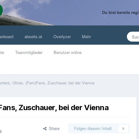
Du bist bereits re
erboard
abseits.at
Overlyzer
Mehr
rie
Teammitglieder
Benutzer online
rters, Ultras, (Fem)Fans, Zuschauer, bei der Vienna
Fans, Zuschauer, bei der Vienna
Share
Folgen diesem Inhalt
0
4