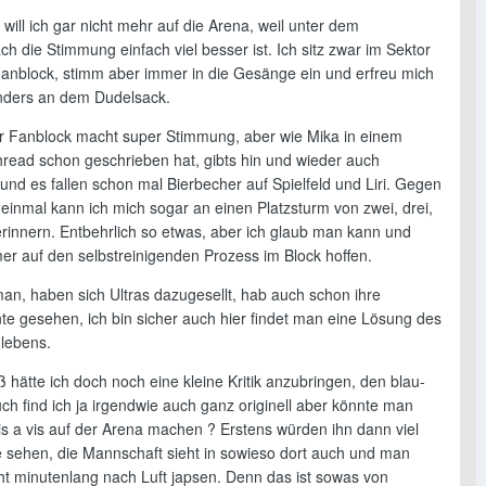
e will ich gar nicht mehr auf die Arena, weil unter dem
h die Stimmung einfach viel besser ist. Ich sitz zwar im Sektor
Fanblock, stimm aber immer in die Gesänge ein und erfreu mich
nders an dem Dudelsack.
der Fanblock macht super Stimmung, aber wie Mika in einem
read schon geschrieben hat, gibts hin und wieder auch
und es fallen schon mal Bierbecher auf Spielfeld und Liri. Gegen
einmal kann ich mich sogar an einen Platzsturm von zwei, drei,
erinnern. Entbehrlich so etwas, aber ich glaub man kann und
er auf den selbstreinigenden Prozess im Block hoffen.
man, haben sich Ultras dazugesellt, hab auch schon ihre
te gesehen, ich bin sicher auch hier findet man eine Lösung des
ebens.
hätte ich doch noch eine kleine Kritik anzubringen, den blau-
ch find ich ja irgendwie auch ganz originell aber könnte man
is a vis auf der Arena machen ? Erstens würden ihn dann viel
 sehen, die Mannschaft sieht in sowieso dort auch und man
ht minutenlang nach Luft japsen. Denn das ist sowas von