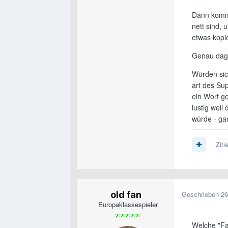
Dann kommen
nett sind, 
etwas kopie
Genau dag
Würden sic
art des Su
ein Wort ge
lustig weil
würde - ga
Ziti
old fan
Geschrieben
26
Europaklassespieler
Welche "Fan