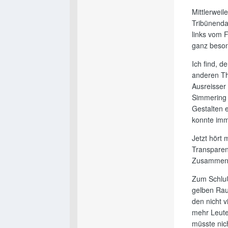
Mittlerweil
Tribünendac
links vom 
ganz beso
Ich find, 
anderen Th
Ausreisser 
Simmering 
Gestalten 
konnte imm
Jetzt hört 
Transparen
Zusammenl
Zum Schluß 
gelben Rau
den nicht v
mehr Leute
müsste nic