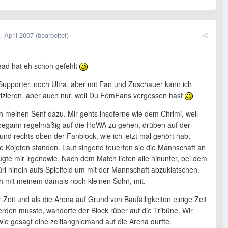
. April 2007
(bearbeitet)
ead hat eh schon gefehlt
Supporter, noch Ultra, aber mit Fan und Zuschauer kann ich
ifizieren, aber auch nur, weil Du FemFans vergessen hast
ch meinen Senf dazu. Mir gehts insoferne wie dem Chrimi, weil
h begann regelmäßig auf die HoWA zu gehen, drüben auf der
nd rechts oben der Fanblock, wie ich jetzt mal gehört hab,
ie Kojoten standen. Laut singend feuerten sie die Mannschaft an
ugte mir irgendwie. Nach dem Match liefen alle hinunter, bei dem
rl hinein aufs Spielfeld um mit der Mannschaft abzuklatschen.
ich mit meinem damals noch kleinen Sohn, mit.
 Zeit und als die Arena auf Grund von Baufälligkeiten einige Zeit
erden musste, wanderte der Block rüber auf die Tribüne. Wir
wie gesagt eine zeitlangniemand auf die Arena durfte.