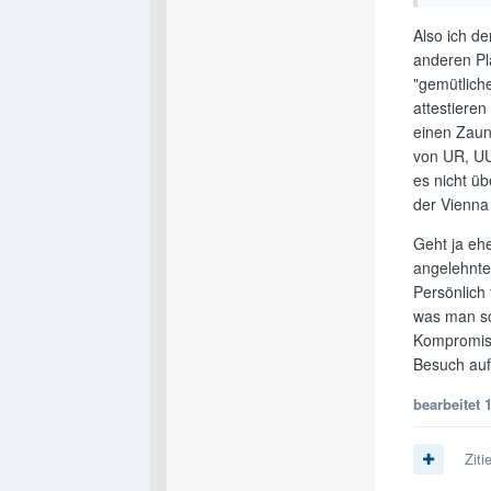
Also ich d
anderen Pl
"gemütlich
attestieren
einen Zaun
von UR, UU,
es nicht üb
der Vienna 
Geht ja ehe
angelehnten
Persönlich 
was man so
Kompromiss
Besuch auf
bearbeitet
Ziti