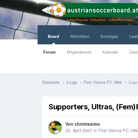
Board
Aktivitäten
Sonstiges
Lead
Forum
Mitgliederliste
Kalender
Gale
Startseite
2.Liga
First Vienna FC 1894
Suppo
Supporters, Ultras, (Fem)
Von
chrimissimo
25. April 2007
in
First Vienna FC 189