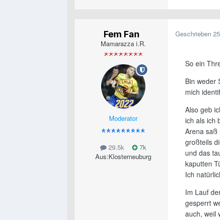
Fem Fan
Geschrieben
25
Mamarazza i.R.
So ein Thr
Bin weder 
mich ident
Also geb i
Moderator
ich als ic
Arena saß u
großteils d
29.5k
7k
und das ta
Aus:
Klosterneuburg
kaputten Tü
Ich natürl
Im Lauf der
gesperrt w
auch, weil 