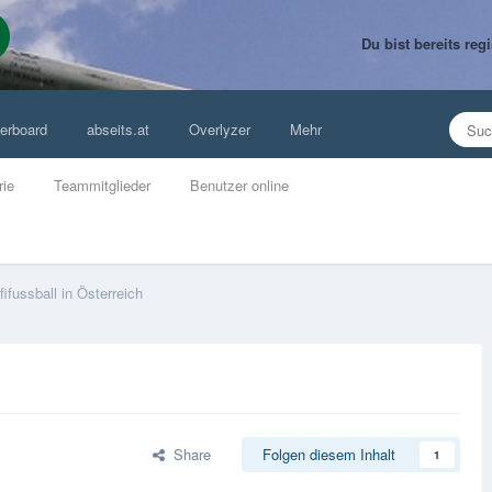
Du bist bereits re
erboard
abseits.at
Overlyzer
Mehr
rie
Teammitglieder
Benutzer online
fifussball in Österreich
Share
Folgen diesem Inhalt
1