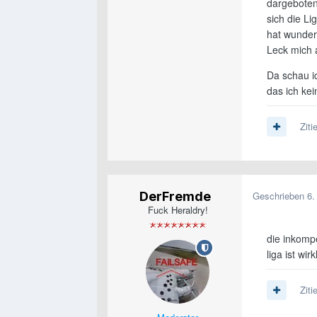
dargeboten
sich die Li
hat wunder
Leck mich 
Da schau ic
das ich kei
Ziti
DerFremde
Geschrieben
6.
Fuck Heraldry!
die inkomp
liga ist wi
Ziti