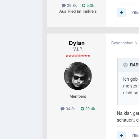
39.8k
5.3k
Aus:
Ried im Innkreis
Ziti
Dylan
Geschrieben
6.
V.I.P.
RAPI
Ich geb
meisten
nicht se
Members
34.3k
22.4k
Na klar, ge
schauen, da
Ziti