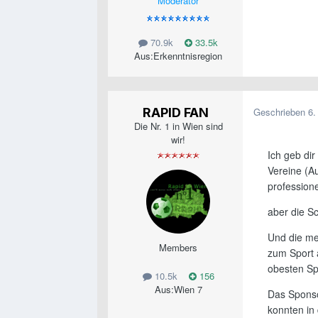
Moderator
70.9k
33.5k
Aus:
Erkenntnisregion
RAPID FAN
Geschrieben
6.
Die Nr. 1 in Wien sind
wir!
Ich geb dir
Vereine (A
professione
aber die Sc
Und die mei
Members
zum Sport a
obesten Spi
10.5k
156
Aus:
Wien 7
Das Sponsor
konnten in 