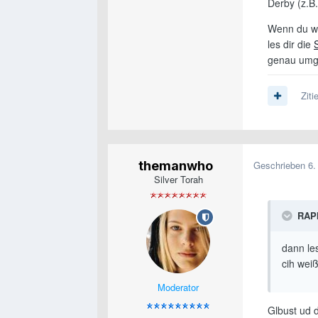
Derby (z.B
Wenn du wir
les dir die
genau umg
Ziti
themanwho
Geschrieben
6.
Silver Torah
RAPI
dann les
cih wei
Moderator
Glbust ud 