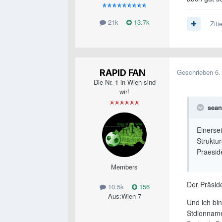
21k
13.7k
Ziti
RAPID FAN
Geschrieben
6.
Die Nr. 1 in Wien sind
wir!
sean
Einersei
Struktu
Praeside
Members
Der Präside
10.5k
156
Aus:
Wien 7
Und ich bin
Stdionname