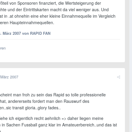
ßteil von Sponsoren finanziert, die Wertsteigerung der
hte und der Eintrittskarten macht da viel weniger aus. Und
st in .at ohnehin eine eher kleine Einnahmequelle im Vergleich
eren Haupteinnahmequellen.
6. März 2007
von RAPID FAN
eren
 März 2007
scheint man froh zu sein das Rapid so tolle professionelle
 hat, andererseits fordert man den Rauswurf des
..sic transit gloria..glory fades..
ehe ich eigentlich recht aehnlich => daher liegen meine
n in Sachen Fussball ganz klar im Amateuerbereich..und das ist
o.