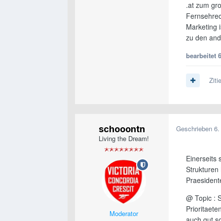
.at zum gro
Fernsehrec
Marketing i
zu den and
bearbeitet
Ziti
schooontn
Geschrieben
6.
Living the Dream!
Einerseits 
Strukturen
Praesidenten
@ Topic : S
Prioritaete
Moderator
auch gut s