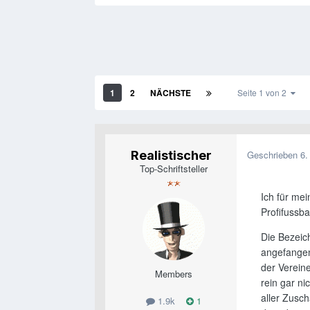
1
2
NÄCHSTE
Seite 1 von 2
Realistischer
Geschrieben
6.
Top-Schriftsteller
Ich für me
Profifussba
Die Bezeich
angefangen
der Vereine
Members
rein gar ni
aller Zusc
1.9k
1