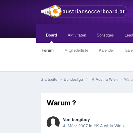
Board
Aktivitäten
Sonstiges
Lead
Forum
Mitgliederliste
Kalender
Gale
Startseite
Bundesliga
FK Austria Wien
Waru
Warum ?
Von
bergiboy
4. März 2007
in
FK Austria Wien