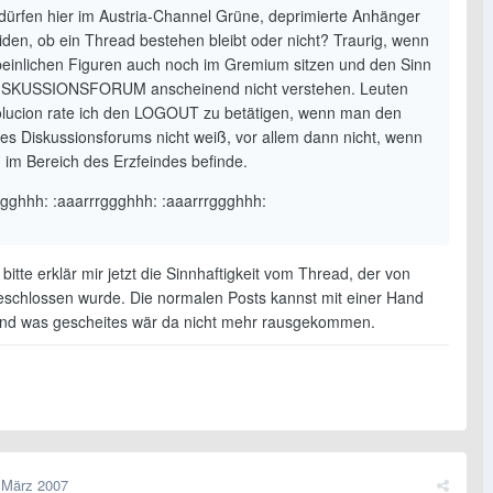
ürfen hier im Austria-Channel Grüne, deprimierte Anhänger
iden, ob ein Thread bestehen bleibt oder nicht? Traurig, wenn
peinlichen Figuren auch noch im Gremium sitzen und den Sinn
ISKUSSIONSFORUM anscheinend nicht verstehen. Leuten
olucion rate ich den LOGOUT zu betätigen, wenn man den
nes Diskussionsforums nicht weiß, vor allem dann nicht, wenn
h im Bereich des Erzfeindes befinde.
ggghhh: :aaarrrggghhh: :aaarrrggghhh:
 bitte erklär mir jetzt die Sinnhaftigkeit vom Thread, der von
schlossen wurde. Die normalen Posts kannst mit einer Hand
nd was gescheites wär da nicht mehr rausgekommen.
 März 2007