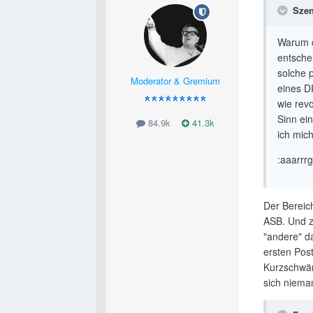
Szen
Warum d
entsche
solche 
Moderator & Gremium
eines D
wie rev
Sinn ei
84.9k
41.3k
ich mic
:aaarrr
Der Bereich
ASB. Und z
"andere" d
ersten Post
Kurzschwän
sich niema