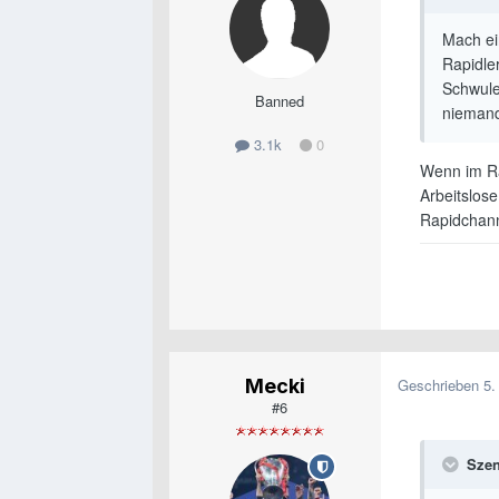
Mach ei
Rapidle
Schwule
Banned
niemand
3.1k
0
Wenn im Ra
Arbeitslose,
Rapidchanne
Mecki
Geschrieben
5.
#6
Szen