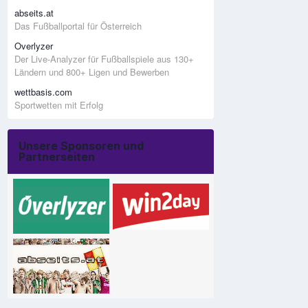
abseits.at
Das Fußballportal für Österreich
Overlyzer
Der Live-Analyzer für Fußballspiele aus 130+
Ländern und 800+ Ligen und Bewerben
wettbasis.com
Sportwetten mit Erfolg
Unsere Sponsoren und
Partnerseiten