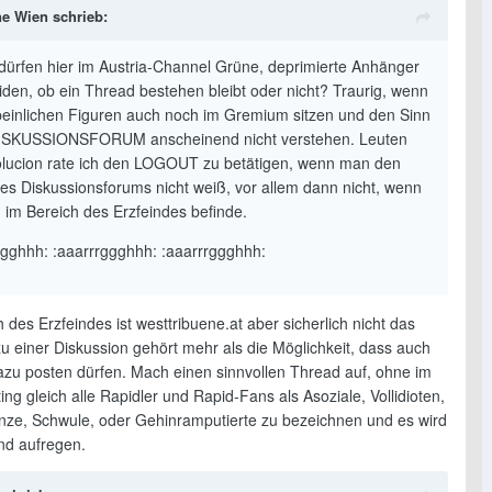
e Wien schrieb:
ürfen hier im Austria-Channel Grüne, deprimierte Anhänger
iden, ob ein Thread bestehen bleibt oder nicht? Traurig, wenn
peinlichen Figuren auch noch im Gremium sitzen und den Sinn
ISKUSSIONSFORUM anscheinend nicht verstehen. Leuten
olucion rate ich den LOGOUT zu betätigen, wenn man den
nes Diskussionsforums nicht weiß, vor allem dann nicht, wenn
h im Bereich des Erzfeindes befinde.
ggghhh: :aaarrrggghhh: :aaarrrggghhh:
 des Erzfeindes ist westtribuene.at aber sicherlich nicht das
u einer Diskussion gehört mehr als die Möglichkeit, dass auch
azu posten dürfen. Mach einen sinnvollen Thread auf, ohne im
ing gleich alle Rapidler und Rapid-Fans als Asoziale, Vollidioten,
ze, Schwule, oder Gehinramputierte zu bezeichnen und es wird
nd aufregen.