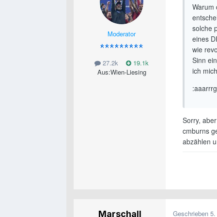
Warum d
entsche
solche 
Moderator
eines D
wie rev
Sinn ei
27.2k
19.1k
ich mic
Aus:
Wien-Liesing
:aaarrr
Sorry, aber
cmburns ge
abzählen u
Marschall
Geschrieben
5.