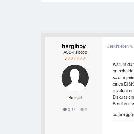
bergiboy
Geschrieben
4.
ASB-Halbgott
Warum dürf
entscheide
solche pei
eines DIS
revolucion
Diskussion
Banned
Bereich de
3.1k
0
:aaarrrggg