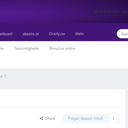
Du bist bereits re
erboard
abseits.at
Overlyzer
Mehr
rie
Teammitglieder
Benutzer online
m ?
Share
Folgen diesem Inhalt
0