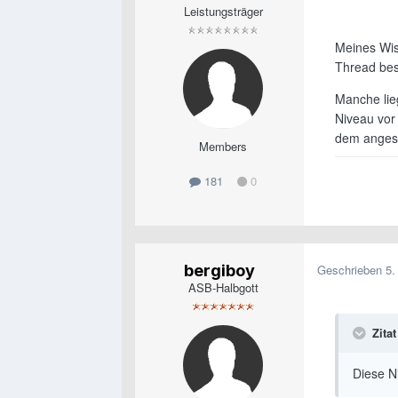
Leistungsträger
Meines Wis
Thread bes
Manche lie
Niveau vor
dem angesp
Members
181
0
bergiboy
Geschrieben
5.
ASB-Halbgott
Zitat
Diese N