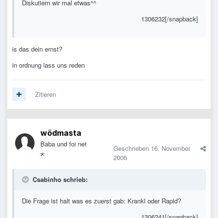
Diskutiern wir mal etwas^^
1306232[/snapback]
is das dein ernst?
in ordnung lass uns reden
Zitieren
wödmasta
Baba und foi net
Geschrieben
16. November
2006
Csabinho schrieb:
Die Frage ist halt was es zuerst gab: Krankl oder Rapid?
1306241[/snapback]