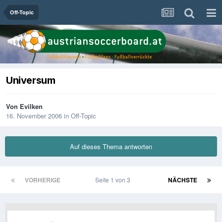
Off-Topic
Universum
Von
Evilken
16. November 2006
in
Off-Topic
Auf dieses Thema antworten
VORHERIGE
Seite 1 von 3
NÄCHSTE