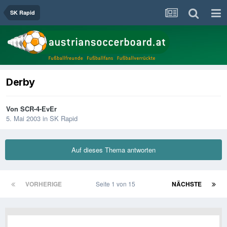
SK Rapid
Derby
Von
SCR-4-EvEr
5. Mai 2003
in
SK Rapid
Auf dieses Thema antworten
VORHERIGE
Seite 1 von 15
NÄCHSTE