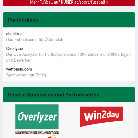
Mehr Fußball auf KURIER.at/sport/fussball
»
Partnerlinks
abseits.at
Das Fußballportal für Österreich
Overlyzer
Der Live-Analyzer für Fußballspiele aus 130+ Ländern und 800+ Ligen
und Bewerben
wettbasis.com
Sportwetten mit Erfolg
Unsere Sponsoren und Partnerseiten