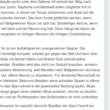
Seleção sucht unter dem Italiener oft schnell den Weg nach
cius Júnior, Raphinha und Martinelli sollen möglichst früh in
n kommen, in denen sie Tempo aufnehmen und direkt auf die
e zulaufen können. Das kann brutal gefährlich werden, wenn
nach Ballgewinnen Raum vor sich hat. Schwieriger wird es, wenn
 tief steht und die Räume eng hält. Dann hängt viel davon ab,
nsivspieler im richtigen Moment die richtigen Entscheidung
t für so ein Auftaktspiel ein unangenehmer Gegner. Die
 verteidigt kompakt, arbeitet gut gegen den Ball und kann über
 Seite mit Achraf Hakimi und Brahim Díaz schnell selbst
werden. Brasilien wird also nicht nur Geduld brauchen, sondern
saubere Absicherung, weil Marokko nach Ballgewinnen durchaus
t hat, offene Räume zu attackieren. Für Ancelottis Mannschaft ist
er Härtetest: Bekommt Brasilien seine schnellen Spieler in offene
n das Spiel schnell in die gewünschte Richtung laufen. Muss
 lange gegen einen stabilen Block anlaufen, könnte es deutlich
en und ein Punktegewinn des Außenseiters ist nicht undenkbar.
hmacher ist natürlich dennoch Brasilien der klare Favorit bei