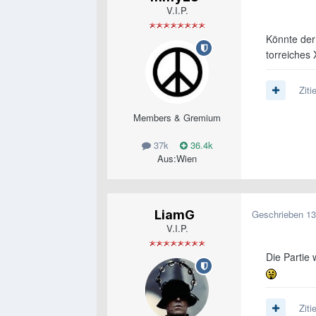
V.I.P.
Könnte der 
torreiches 
Ziti
Members & Gremium
37k
36.4k
Aus:
Wien
LiamG
Geschrieben
13
V.I.P.
Die Partie 
Ziti