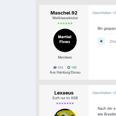
Maschei.92
Geschrieben
13
Weltklassekicker
Bin gespan
Ziti
Members
454
185
Aus:
Hainburg/Donau
Lexaeus
Geschrieben
13
Surft nur im ASB
Nach der e
wie Brasili