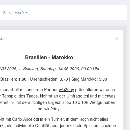
Seite 1 von 9
 Juni
Brasilien - Marokko
WM 2026, 1. Spieltag, Sonntag, 14.06.2026, 00:00 Uhr
Brasilien
:
1,60
| Unentschieden:
3,70
| Sieg Marokko:
5,30
menarbeit mit unserem Partner
win2day
präsentieren wir euch
r Topspiel des Tages. Nehmt an der Umfrage teil und mit etwas
innt ihr mit dem richtigen Ergebnistipp 10 x 10€ Wettguthaben
bei win2day.
eht mit Carlo Ancelotti in ein Turnier, in dem noch nicht alles
irkt, die individuelle Qualität aber jederzeit ein Spiel entscheiden