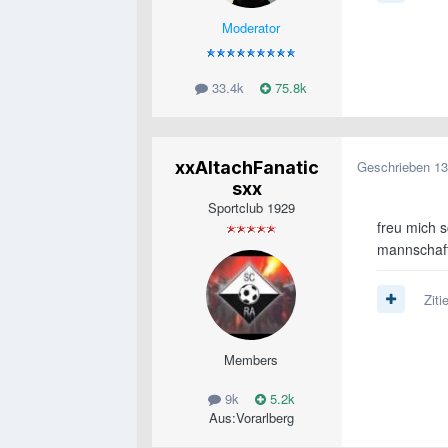
Moderator
33.4k
75.8k
xxAltachFanatic
Geschrieben
13
sxx
Sportclub 1929
freu mich s
mannschaft
Ziti
Members
9k
5.2k
Aus:
Vorarlberg