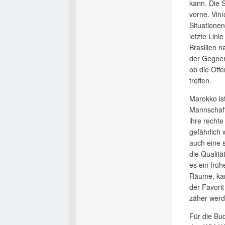
kann. Die 
vorne. Viní
Situatione
letzte Lini
Brasilien 
der Gegner
ob die Offe
treffen.
Marokko is
Mannschaft
ihre rechte
gefährlich 
auch eine 
die Qualitä
es ein früh
Räume, kan
der Favorit
zäher werd
Für die Buc