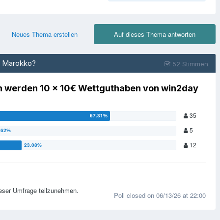
Neues Thema erstellen
Auf dieses Thema antworten
und Marokko?
52 Stimmen
ten werden 10 x 10€ Wettguthaben von win2day
35
5
12
ieser Umfrage teilzunehmen.
Poll closed on 06/13/26 at 22:00