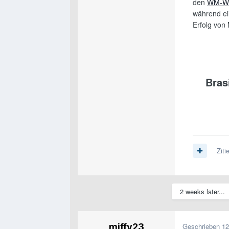
den
WM-We
während ei
Erfolg von
Brasi
Ziti
2 weeks later...
miffy23
Geschrieben
12