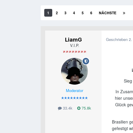
1
2
3
4
5
6
NÄCHSTE
LiamG
Geschrieben
2.
V.I.P.
Sieg 
Moderator
In Zusam
hier unse
Glück gew
33.4k
75.8k
Brasilien g
gefestigt w