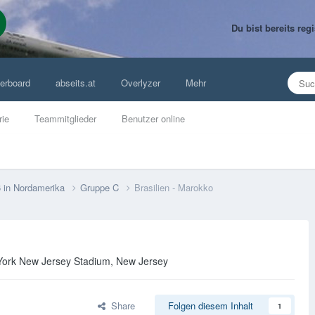
Du bist bereits re
erboard
abseits.at
Overlyzer
Mehr
rie
Teammitglieder
Benutzer online
6 in Nordamerika
Gruppe C
Brasilien - Marokko
w York New Jersey Stadium, New Jersey
Share
Folgen diesem Inhalt
1