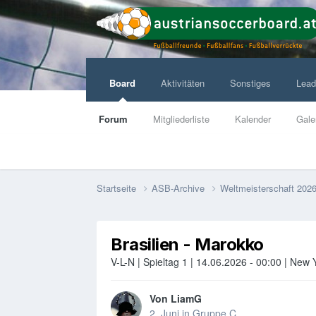
Board
Aktivitäten
Sonstiges
Lead
Forum
Mitgliederliste
Kalender
Gale
Startseite
ASB-Archive
Weltmeisterschaft 202
Brasilien - Marokko
V-L-N | Spieltag 1 | 14.06.2026 - 00:00 | Ne
Von
LiamG
2. Juni
in
Gruppe C