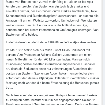
Marco van Basten noch zu viel mehr fähig ist, als er es bei Ajax
Amsterdam zeigte. Van Basten war ein technisch starker und
eiskalter Stürmer, der sich zudem durch starkes Kopfballspiel, tolle
Schusstechnik und Durchschlagskraft auszeichnete - er brachte alle
Anlagen mit um ein Weltstar zu werden. Um jedoch ein Weltstar zu
werden muss man nicht nur raus aus der holländischen Liga,
sondern auch bei einem internationalen Großereignis überragen: Van
Basten schaffte beides.
In der Vorbereitung der Saison 1987/88 verließ er Ajax Amsterdam.
Im Mai 1987 setzte sich AC Milan - Chef Silvio Berlusconi mit
seinem Vize-Präsidenten Adriano Galliani zusammen um einen
neuen Mittelstürmer für den AC Milan zu finden. Man sah sich
stundenlang Videokassetten international angesehener Fussballer
an, doch als Berlusconi einen nur zehnminütigen Ausschnitt der
besten van Basten - Szenen zu Augen bekam, entschied er sich
sofort dafür den damals 24jährigen Holländer zu verpflichten - meiner
Meinung nach war das die beste Entscheidung die Berlusconi jemals
traf...
Nachdem er mit den ersten gröberen Knieproblemen seiner Karriere
zu kämpfen hatte, bestritt er nur in der angesprochenen Saison 11
Spiele und erzielte 3 Tore für seinen neuen Verein. Doch van Basten