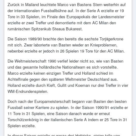
Zurück in Mailand leuchtete Marco van Bastens Stern weiterhin auf
der internationalen Fussballbühne auf. In der Serie A erzielte er 19
Tore in 33 Spielen, im Finale des Europapokals der Landesmeister
erzielte er zwei Treffer und demontierte mit dem AC Milan den
rumänischen Spitzenkub Steaua Bukarest.
Die Saison 1989/90 brachte den bereits die sechste Torjägerkrone
mit sich. Zwar laborierte van Basten wieder an Knieproblemen,
nebenbei erzielte er jedoch in 26 Spielen 19 Tore für den AC Milan.
Die Weltmeisterschaft 1990 verlief leider nicht so, wie van Basten
und das gesamte holländische Nationalteam es sich vorstellte.
Marco erzielte keinen einzigen Treffer und Holland schied im
Achtelfinale gegen den späteren Weltmeister Deutschland aus.
Holland erzielte durch Kieft, Gullit und Koeman nur drei Treffer in vier
WM-Endrundenspielen.
Doch nach der Europameisterschaft begann van Basten den besten
Fussball seiner Karriere zu spielen. In der Saison 1990/91 erzielte er
11 Tore in 31 Spielen, eine Saison danach wurde er erneut
Torschützenkönig in der italienischen Serie A indem er 25 Tore in 31
Spielen erzielte.
In dieser Saison erzielte er ganze drei Hattricks, einige tolle van