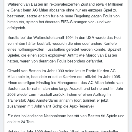
Während van Basten im rekonvaleszenten Zustand etwa 4 Millionen
€ Gehalt beim AC Milan abcashte ohne nur ein einziges Spiel zu
bestreiten, setzte er sich für eine neue Regelung gegen Fouls von
hinten ein, sprach bei diversen FIFA-Sitzungen vor - und war
erfolgreich.
Bereits bei der Weltmeisterschaft 1994 in den USA wurde das Foul
von hinten härter bestraft, wodurch die eine oder andere Karriere
eines hoffnungsvollen Fussballers gerettet werden konnte. Speziell
Spieler, die einen solch explosiven Antritt wie Marco van Basten
hatten, waren von derartigen Fouls besonders gefährdet.
Obwohl van Basten im Jahr 1993 seine letzte Partie für den AC
Milan spielte, beendete er seine Karriere erst offiziell im Jahr 1995.
Einen sofortigen Einstieg ins Management des AC Milan lehnte van
Basten ab. Er nahm sich eine lange Auszeit und kehrte erst im Jahr
2003 wieder zum Fussball zurück, indem er einen Auftrag im
Trainerstab Ajax Amsterdams annahm (dort trainiert er jetzt
zusammen mit John van't Schip die Ajax-Reserve)
Für das holländische Nationalteam bestritt van Basten 58 Spiele und
erzielte 24 Tore.
Bei der im Jahr 1999 durchgeführten Wahl zu Europas Fussballer