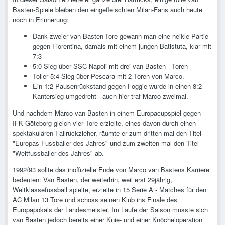
Basten-Spiele bleiben den eingefleischten Milan-Fans auch heute
noch in Erinnerung:
Dank zweier van Basten-Tore gewann man eine heikle Partie
gegen Fiorentina, damals mit einem jungen Batistuta, klar mit
7:3
5:0-Sieg über SSC Napoli mit drei van Basten - Toren
Toller 5:4-Sieg über Pescara mit 2 Toren von Marco.
Ein 1:2-Pausenrückstand gegen Foggie wurde in einen 8:2-
Kantersieg umgedreht - auch hier traf Marco zweimal.
Und nachdem Marco van Basten in einem Europacupspiel gegen
IFK Göteborg gleich vier Tore erzielte, eines davon durch einen
spektakulären Fallrückzieher, räumte er zum dritten mal den Titel
"Europas Fussballer des Jahres" und zum zweiten mal den Titel
"Weltfussballer des Jahres" ab.
1992/93 sollte das inoffizielle Ende von Marco van Bastens Karriere
bedeuten: Van Basten, der weiterhin, weil erst 29jährig,
Weltklassefussball spielte, erzielte in 15 Serie A - Matches für den
AC Milan 13 Tore und schoss seinen Klub ins Finale des
Europapokals der Landesmeister. Im Laufe der Saison musste sich
van Basten jedoch bereits einer Knie- und einer Knöcheloperation