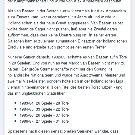
der Kampfmannschaft und wurde von Ajax Amsterdam gescoutet.
Als van Basten in der Saison 1981/82 erstmals für Ajax Amsterdam
zum Einsatz kam, war er gerademal 18 Jahre alt und wurde in
Holland schon als der neue Cruyff angepriesen. Van Basten selbst
wollte derartige Sager nicht pushen, ließ aber nie Zweifel daran
aufkommen, dass dies keine Übertreibung ist: In seiner ersten
Saisonen kam er zu einem 13minütigen Einsatz in der holländischen
Eredivisie und erzielte auch prompt seinen ersten Treffer.
Nur eine Saison danach, 1982/83, schaffte es van Basten auf 9 Tore
in 20 Spielen. Und von nun an war Marco van Basten nicht mehr zu
halten ! Der große Stürmer schaffte nicht nur den Sprung ins
holländische Nationalteam und wurde mit Ajax zweimal Meister und
zweimal Vize-Meister, sondern holte sich in der holländischen Liga
viermal hintereinander (!!!) den Titel des besten Torschützen - und
das mit unglaublichen Statistiken:
1983/84: 26 Spiele - 28 Tore
1984/85: 33 Spiele - 22 Tore
1985/86: 26 Spiele - 37 Tore
1986/87: 27 Spiele - 31 Tore
Spätestens nach diesen sensationellen Saisonen war klar, dass