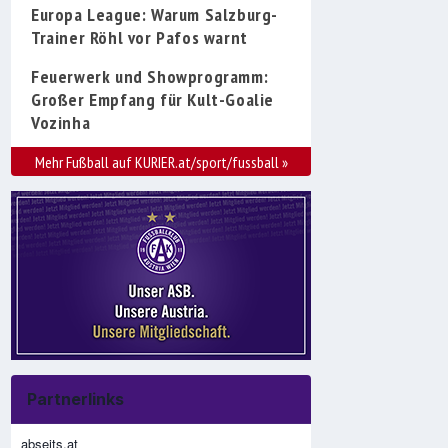
Europa League: Warum Salzburg-
Trainer Röhl vor Pafos warnt
Feuerwerk und Showprogramm:
Großer Empfang für Kult-Goalie
Vozinha
Mehr Fußball auf KURIER.at/sport/fussball
»
Partnerlinks
abseits.at