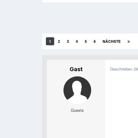
1
2
3
4
5
6
NÄCHSTE
Gast
Geschrieben
29
Guests