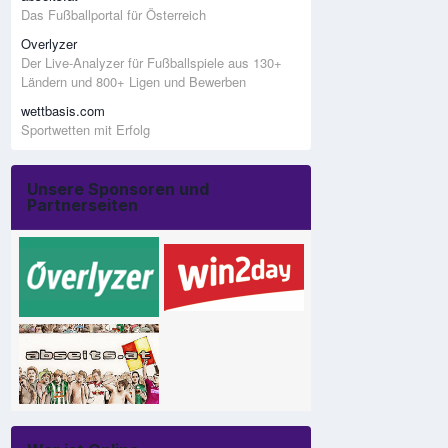
Das Fußballportal für Österreich
Overlyzer
Der Live-Analyzer für Fußballspiele aus 130+
Ländern und 800+ Ligen und Bewerben
wettbasis.com
Sportwetten mit Erfolg
Unsere Sponsoren und
Partnerseiten