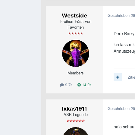
Westside
Geschrieben
29
Freiherr Fürst von
Favoriten
Dere Barry
ich lass mi
Armutszeu
Members
Ziti
9.7k
14.2k
lxkas1911
Geschrieben
29
ASB-Legende
najo schau