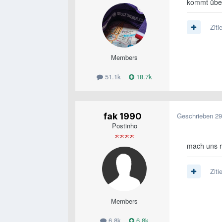
kommt übe
Ziti
Members
51.1k
18.7k
fak 1990
Geschrieben
29
Postinho
mach uns r
Ziti
Members
6.8k
6.8k