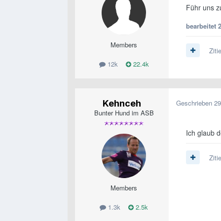
Führ uns z
bearbeitet
Members
Ziti
12k
22.4k
Kehnceh
Geschrieben
29
Bunter Hund im ASB
Ich glaub d
Ziti
Members
1.3k
2.5k