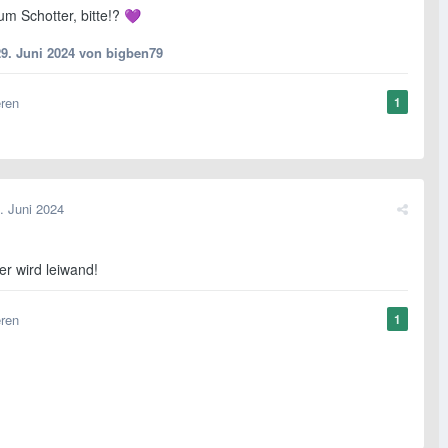
um Schotter, bitte!?
💜
29. Juni 2024
von bigben79
eren
1
. Juni 2024
er wird leiwand!
eren
1