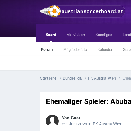
Board
Aktivitäten
Sonstiges
Lead
Forum
Mitgliederliste
Kalender
Gale
Startseite
Bundesliga
FK Austria Wien
Ehema
Ehemaliger Spieler: Abuba
Von Gast
29. Juni 2024
in
FK Austria Wien