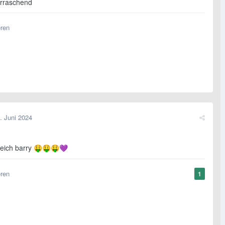
rraschend
eren
. Juni 2024
eich barry
🤑
🤑
🤑
💜
eren
1