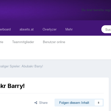
Du bist bereits re
erboard
abseits.at
Overlyzer
Mehr
rie
Teammitglieder
Benutzer online
liger Spieler: Abubakr Barry!
kr Barry!
Share
Folgen diesem Inhalt
5