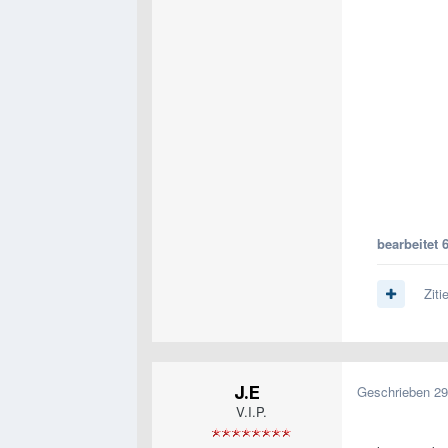
bearbeitet
6
Ziti
J.E
Geschrieben
29
V.I.P.