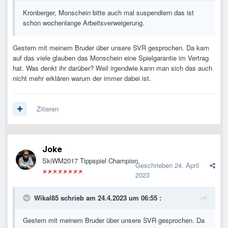
Suspendiert:
Michael (suspendiert bis 30.06.2023, Info
Kronberger, Monschein bitte auch mal suspendiern das ist
letztmalig angeführt)
schon wochenlange Arbeitsverweigerung.
Gestern mit meinem Bruder über unsere SVR gesprochen. Da kam
auf das viele glauben das Monschein eine Spielgarantie im Vertrag
hat. Was denkt ihr darüber? Weil irgendwie kann man sich das auch
nicht mehr erklären warum der immer dabei ist.
Zitieren
Joke
SkiWM2017 Tippspiel Champion
Geschrieben
24. April
2023
Wikal85
schrieb am 24.4.2023 um 06:55 :
Gestern mit meinem Bruder über unsere SVR gesprochen. Da