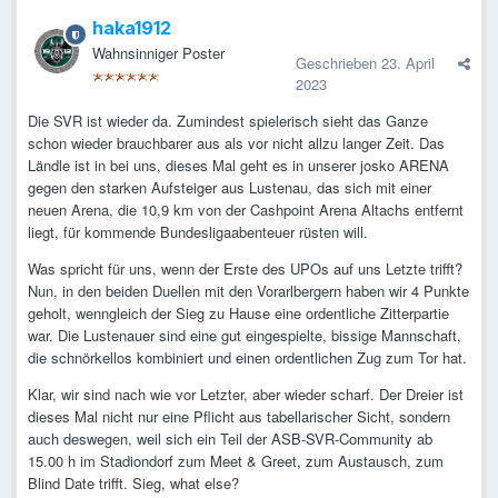
haka1912
Wahnsinniger Poster
Geschrieben
23. April
2023
Die SVR ist wieder da. Zumindest spielerisch sieht das Ganze
schon wieder brauchbarer aus als vor nicht allzu langer Zeit. Das
Ländle ist in bei uns, dieses Mal geht es in unserer josko ARENA
gegen den starken Aufsteiger aus Lustenau, das sich mit einer
neuen Arena, die 10,9 km von der Cashpoint Arena Altachs entfernt
liegt, für kommende Bundesligaabenteuer rüsten will.
Was spricht für uns, wenn der Erste des UPOs auf uns Letzte trifft?
Nun, in den beiden Duellen mit den Vorarlbergern haben wir 4 Punkte
geholt, wenngleich der Sieg zu Hause eine ordentliche Zitterpartie
war. Die Lustenauer sind eine gut eingespielte, bissige Mannschaft,
die schnörkellos kombiniert und einen ordentlichen Zug zum Tor hat.
Klar, wir sind nach wie vor Letzter, aber wieder scharf. Der Dreier ist
dieses Mal nicht nur eine Pflicht aus tabellarischer Sicht, sondern
auch deswegen, weil sich ein Teil der ASB-SVR-Community ab
15.00 h im Stadiondorf zum Meet & Greet, zum Austausch, zum
Blind Date trifft. Sieg, what else?