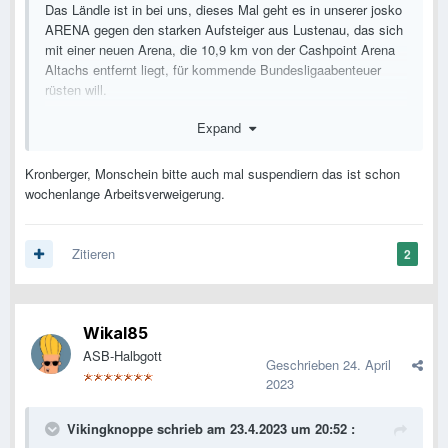
Das Ländle ist in bei uns, dieses Mal geht es in unserer josko
ARENA gegen den starken Aufsteiger aus Lustenau, das sich
mit einer neuen Arena, die 10,9 km von der Cashpoint Arena
Altachs entfernt liegt, für kommende Bundesligaabenteuer
rüsten will.
Was spricht für uns, wenn der Erste des UPOs auf uns Letzte
Expand
trifft? Nun, in den beiden Duellen mit den Vorarlbergern haben
wir 4 Punkte geholt, wenngleich der Sieg zu Hause eine
Kronberger, Monschein bitte auch mal suspendiern das ist schon
ordentliche Zitterpartie war. Die Lustenauer sind eine gut
wochenlange Arbeitsverweigerung.
eingespielte, bissige Mannschaft, die schnörkellos kombiniert
und einen ordentlichen Zug zum Tor hat.
Zitieren
2
Klar, wir sind nach wie vor Letzter, aber wieder scharf. Der
Dreier ist dieses Mal nicht nur eine Pflicht aus tabellarischer
Sicht, sondern auch deswegen, weil sich ein Teil der ASB-
SVR-Community ab 15.00 h im Stadiondorf zum Meet &
Wikal85
Greet, zum Austausch, zum Blind Date trifft. Sieg, what else?
ASB-Halbgott
Geschrieben
24. April
Gesperrt:
niemand
2023
Verletzt:
Nutz, Cosgun, Ungerath, Stosic (Comeback
möglich), Ziegl (sollte fit werden)
Vikingknoppe
schrieb am 23.4.2023 um 20:52 :