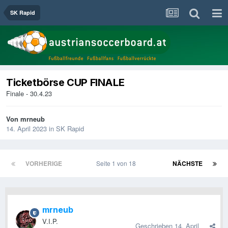
SK Rapid
Ticketbörse CUP FINALE
Finale - 30.4.23
Von
mrneub
14. April 2023
in
SK Rapid
VORHERIGE
Seite 1 von 18
NÄCHSTE
mrneub
V.I.P.
Geschrieben
14. April