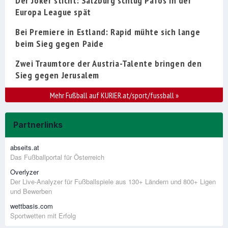
Der Joker sticht: Salzburg schlug Pafos in der
Europa League spät
Bei Premiere in Estland: Rapid mühte sich lange
beim Sieg gegen Paide
Zwei Traumtore der Austria-Talente bringen den
Sieg gegen Jerusalem
Mehr Fußball auf KURIER.at/sport/fussball
»
Partnerlinks
abseits.at
Das Fußballportal für Österreich
Overlyzer
Der Live-Analyzer für Fußballspiele aus 130+ Ländern und 800+ Ligen
und Bewerben
wettbasis.com
Sportwetten mit Erfolg