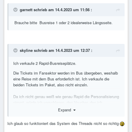
garnett
schrieb am 14.4.2023 um 11:56 :
Brauche bitte Busreise 1 oder 2 idealerweise Längsseite.
skyline
schrieb am 14.4.2023 um 12:37 :
Ich verkaufe 2 Rapid-Busreiseplätze.
Die Tickets im Fansektor werden im Bus übergeben, weshalb
eine Reise mit dem Bus erforderlich ist. Ich verkaufe die
beiden Tickets im Paket, also nicht einzeln.
Da ich nicht genau weiß wie genau Rapid die Personalisierung
nimmt, würde ich vorschlagen, den Voucher, den ich
bekommen habe, gemeinsam mit dem Erweber - bestenfalls
Expand
am Sonntag vor dem Derby - im Fancorner umzuschreiben,
damit das auch sicher funktioniert.
Ich glaub so funktioniert das System des Threads nicht so richtig
Falls Interesse, bitte eine PN (first come first serve!).