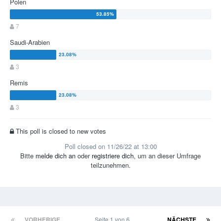
Polen
7
Saudi-Arabien
3
Remis
3
This poll is closed to new votes
Poll closed on 11/26/22 at 13:00
Bitte
melde dich an
oder
registriere dich
, um an dieser Umfrage
teilzunehmen.
VORHERIGE
Seite 1 von 6
NÄCHSTE