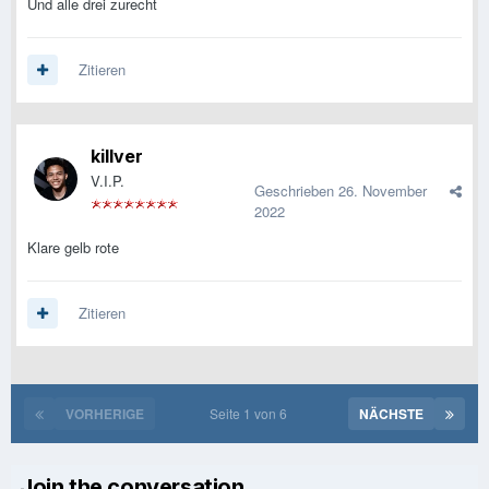
Und alle drei zurecht
Zitieren
killver
V.I.P.
Geschrieben
26. November
2022
Klare gelb rote
Zitieren
VORHERIGE
Seite 1 von 6
NÄCHSTE
Join the conversation