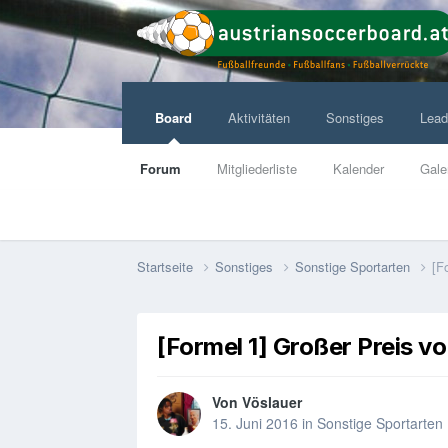
Board
Aktivitäten
Sonstiges
Lead
Forum
Mitgliederliste
Kalender
Gale
Startseite
Sonstiges
Sonstige Sportarten
[F
[Formel 1] Großer Preis v
Von
Vöslauer
15. Juni 2016
in
Sonstige Sportarten