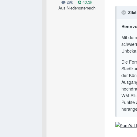
29k
40.3k
Aus:
Niederösterreich
Zitat
Rennvo
Mit dem
schwier
Unbekan
Die For
Stadtku
der Köni
Ausgang
hochdra
WM-Situ
Punkte 
herange