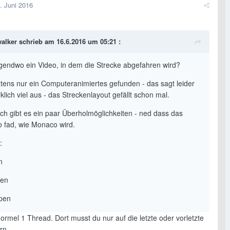
. Juni 2016
alker schrieb am 16.6.2016 um 05:21 :
irgendwo ein Video, in dem die Strecke abgefahren wird?
ztens nur ein Computeranimiertes gefunden - das sagt leider
rklich viel aus - das Streckenlayout gefällt schon mal.
ich gibt es ein paar Überholmöglichkeiten - ned dass das
 fad, wie Monaco wird.
:
n
nen
pen
rmel 1 Thread. Dort musst du nur auf die letzte oder vorletzte
rn.