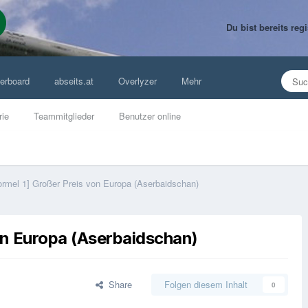
Du bist bereits re
erboard
abseits.at
Overlyzer
Mehr
rie
Teammitglieder
Benutzer online
ormel 1] Großer Preis von Europa (Aserbaidschan)
on Europa (Aserbaidschan)
Share
Folgen diesem Inhalt
0