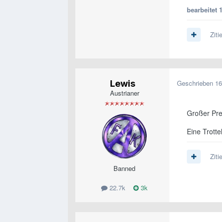
bearbeitet
Ziti
Lewis
Geschrieben
16
Austrianer
Großer Pre
Eine Trottel
Ziti
Banned
22.7k
3k