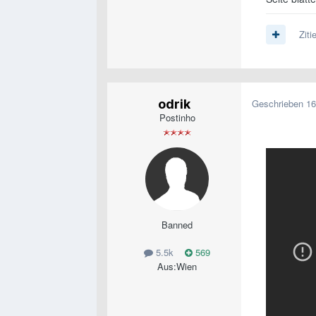
Ziti
odrik
Geschrieben
16
Postinho
Banned
5.5k
569
Aus:
Wien