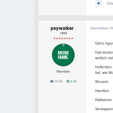
Ziti
psywalker
Geschrieben
16
1899
Gibt's irg
Hab letzten
wirklich vi
Hoffentlic
Members
fad, wie M
24.9k
4.5k
Wunsch:
Hamilton
Räikkönen
Verstappe