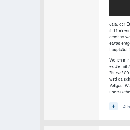
Jaja, der E
8-11 einen 
crashen we
etwas entge
hauptsächl
Wo ich mir 
es die mit
"Kurve" 20
wird da sc
Vollgas. W
überrasche
Ziti