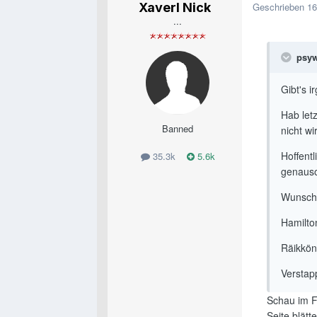
Xaverl Nick
Geschrieben
16
...
psyw
Gibt's 
Hab let
Banned
nicht wi
Hoffentl
35.3k
5.6k
genauso
Wunsch
Hamilto
Räikkö
Verstap
Schau im Fo
Seite blätte