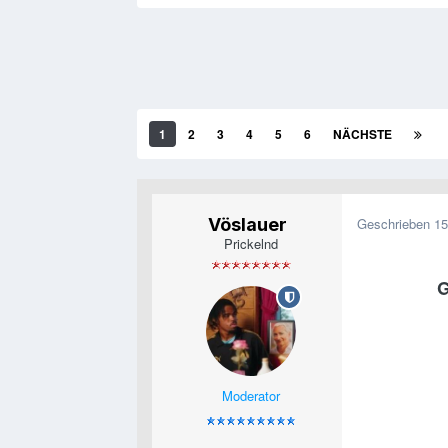
1
2
3
4
5
6
NÄCHSTE
Vöslauer
Geschrieben
15
Prickelnd
G
Moderator