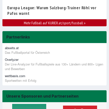
Europa League: Warum Salzburg-Trainer Röhl vor
Pafos warnt
Mehr Fußball auf KURIER.at/sport/fussball
»
Partnerlinks
abseits.at
Das Fußballportal für Österreich
Overlyzer
Der Live-Analyzer für Fußballspiele aus 130+ Ländern und 800+ Ligen
und Bewerben
wettbasis.com
Sportwetten mit Erfolg
Unsere Sponsoren und Partnerseiten