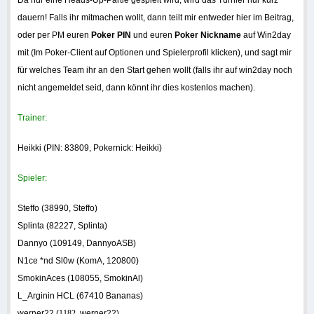
Da nur eine Heads-Up-Partie gespielt wird, wird das Turnier nur kurz
dauern! Falls ihr mitmachen wollt, dann teilt mir entweder hier im Beitrag,
oder per PM euren
Poker PIN
und euren
Poker Nickname
auf Win2day
mit (Im Poker-Client auf Optionen und Spielerprofil klicken), und sagt mir
für welches Team ihr an den Start gehen wollt (falls ihr auf win2day noch
nicht angemeldet seid, dann könnt ihr dies kostenlos machen).
Trainer:
Heikki (PIN: 83809, Pokernick: Heikki)
Spieler:
Steffo (38990, Steffo)
Splinta (82227, Splinta)
Dannyo (109149,
DannyoASB
)
N1ce *nd Sl0w (KomA, 120800)
SmokinAces (108055, SmokinAl)
L_Arginin HCL (67410 Bananas)
werner22 (
1182
. werner22)