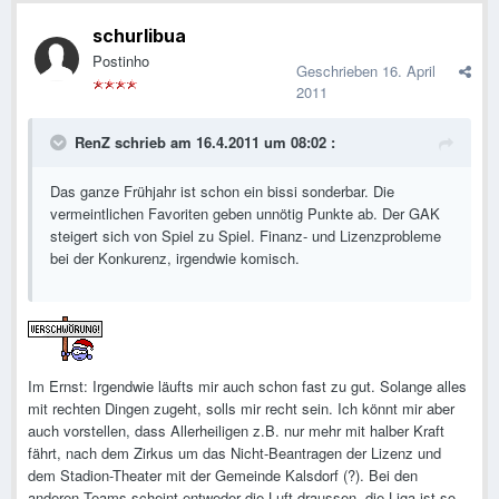
schurlibua
Postinho
Geschrieben
16. April
2011
RenZ schrieb am 16.4.2011 um 08:02 :
Das ganze Frühjahr ist schon ein bissi sonderbar. Die
vermeintlichen Favoriten geben unnötig Punkte ab. Der GAK
steigert sich von Spiel zu Spiel. Finanz- und Lizenzprobleme
bei der Konkurenz, irgendwie komisch.
Im Ernst: Irgendwie läufts mir auch schon fast zu gut. Solange alles
mit rechten Dingen zugeht, solls mir recht sein. Ich könnt mir aber
auch vorstellen, dass Allerheiligen z.B. nur mehr mit halber Kraft
fährt, nach dem Zirkus um das Nicht-Beantragen der Lizenz und
dem Stadion-Theater mit der Gemeinde Kalsdorf (?). Bei den
anderen Teams scheint entweder die Luft draussen, die Liga ist so