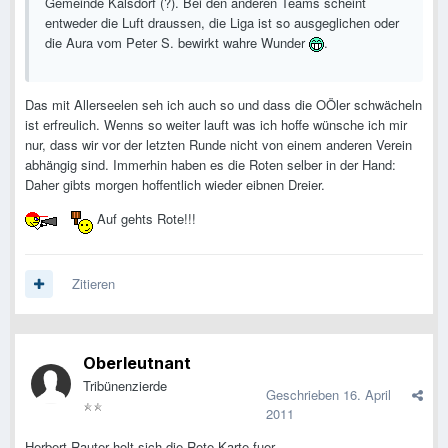
Gemeinde Kalsdorf (?). Bei den anderen Teams scheint
entweder die Luft draussen, die Liga ist so ausgeglichen oder
die Aura vom Peter S. bewirkt wahre Wunder
.
Das mit Allerseelen seh ich auch so und dass die OÖler schwächeln
ist erfreulich. Wenns so weiter lauft was ich hoffe wünsche ich mir
nur, dass wir vor der letzten Runde nicht von einem anderen Verein
abhängig sind. Immerhin haben es die Roten selber in der Hand:
Daher gibts morgen hoffentlich wieder eibnen Dreier.
Auf gehts Rote!!!
Zitieren
Oberleutnant
Tribünenzierde
Geschrieben
16. April
2011
Herbert Rauter holt sich die Rote Karte fuer