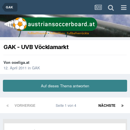
GAK
GAK - UVB Vöcklamarkt
Von
ooeliga.at
12. April 2011
in
GAK
Auf dieses Thema antworten
VORHERIGE
Seite 1 von 4
NÄCHSTE