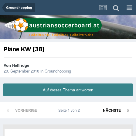
Groundhopping
Pläne KW [38]
Von
Heffridge
20. September 2010
in
Groundhopping
Auf dieses Thema antworten
VORHERIGE
Seite 1 von 2
NÄCHSTE