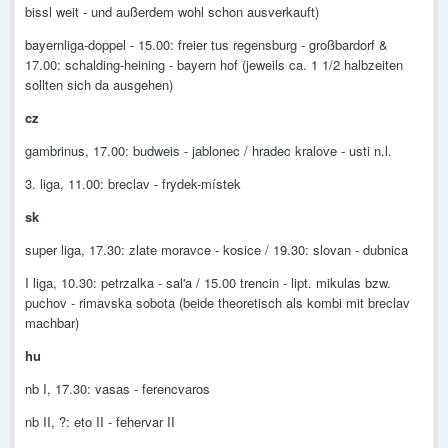
bissl weit - und außerdem wohl schon ausverkauft)
bayernliga-doppel - 15.00: freier tus regensburg - großbardorf &
17.00: schalding-heining - bayern hof (jeweils ca. 1 1/2 halbzeiten
sollten sich da ausgehen)
cz
gambrinus, 17.00: budweis - jablonec / hradec kralove - usti n.l.
3. liga, 11.00: breclav - frydek-místek
sk
super liga, 17.30: zlate moravce - kosice / 19.30: slovan - dubnica
I liga, 10.30: petrzalka - sal'a / 15.00 trencin - lipt. mikulas bzw.
puchov - rimavska sobota (beide theoretisch als kombi mit breclav
machbar)
hu
nb I, 17.30: vasas - ferencvaros
nb II, ?: eto II - fehervar II