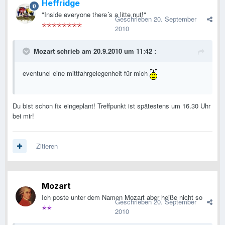
Heffridge
"Inside everyone there´s a litte nut!"
Geschrieben
20. September
2010
Mozart schrieb am 20.9.2010 um 11:42 :
eventunel eine mittfahrgelegenheit für mich
Du bist schon fix eingeplant! Treffpunkt ist spätestens um 16.30 Uhr
bei mir!
Zitieren
Mozart
Ich poste unter dem Namen Mozart aber heiße nicht so
Geschrieben
20. September
2010