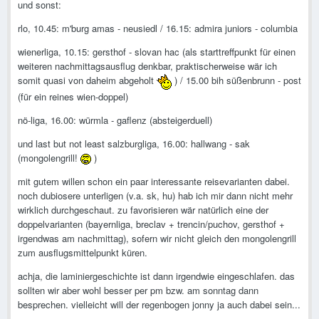
und sonst:
rlo, 10.45: m'burg amas - neusiedl / 16.15: admira juniors - columbia
wienerliga, 10.15: gersthof - slovan hac (als starttreffpunkt für einen
weiteren nachmittagsausflug denkbar, praktischerweise wär ich
somit quasi von daheim abgeholt
) / 15.00 bih süßenbrunn - post
(für ein reines wien-doppel)
nö-liga, 16.00: würmla - gaflenz (absteigerduell)
und last but not least salzburgliga, 16.00: hallwang - sak
(mongolengrill!
)
mit gutem willen schon ein paar interessante reisevarianten dabei.
noch dubiosere unterligen (v.a. sk, hu) hab ich mir dann nicht mehr
wirklich durchgeschaut. zu favorisieren wär natürlich eine der
doppelvarianten (bayernliga, breclav + trencin/puchov, gersthof +
irgendwas am nachmittag), sofern wir nicht gleich den mongolengrill
zum ausflugsmittelpunkt küren.
achja, die laminiergeschichte ist dann irgendwie eingeschlafen. das
sollten wir aber wohl besser per pm bzw. am sonntag dann
besprechen. vielleicht will der regenbogen jonny ja auch dabei sein...