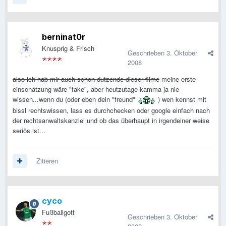
berninat0r
Knusprig & Frisch
Geschrieben
3. Oktober
2008
also ich hab mir auch schon dutzende dieser filme
meine erste
einschätzung wäre "fake", aber heutzutage kamma ja nie
wissen...wenn du (oder eben dein "freund"
) wen kennst mit
bissl rechtswissen, lass es durchchecken oder google einfach nach
der rechtsanwaltskanzlei und ob das überhaupt in irgendeiner weise
seriös ist...
Zitieren
cyco
Fußballgott
Geschrieben
3. Oktober