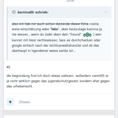
2008
berninat0r schrieb:
also ich hab mir auch schon dutzende dieser filme
meine
erste einschätzung wäre "
fake
", aber heutzutage kamma ja
nie wissen...wenn du (oder eben dein "freund"
) wen
kennst mit bissl rechtswissen, lass es durchchecken oder
google einfach nach der rechtsanwaltskanzlei und ob das
überhaupt in irgendeiner weise seriös ist...
#2
die begründung find ich doch etwas seltsam. außerdem verstößt er
ja nicht wirklich gegen das jugendschutzgesetz sondern eher gegen
das urheberrecht.
Zitieren