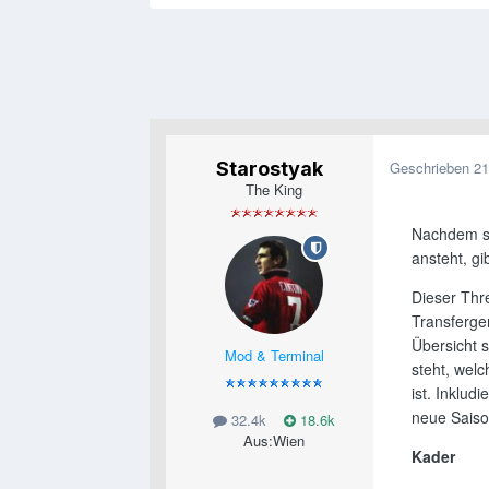
Starostyak
Geschrieben
21
The King
Nachdem si
ansteht, gi
Dieser Thre
Transferge
Übersicht s
Mod & Terminal
steht, welc
ist. Inklud
neue Saiso
32.4k
18.6k
Aus:
Wien
Kader