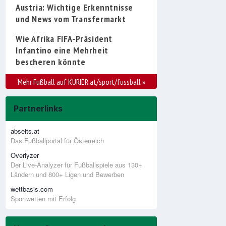
Austria: Wichtige Erkenntnisse
und News vom Transfermarkt
Wie Afrika FIFA-Präsident
Infantino eine Mehrheit
bescheren könnte
Mehr Fußball auf KURIER.at/sport/fussball
»
Partnerlinks
abseits.at
Das Fußballportal für Österreich
Overlyzer
Der Live-Analyzer für Fußballspiele aus 130+
Ländern und 800+ Ligen und Bewerben
wettbasis.com
Sportwetten mit Erfolg