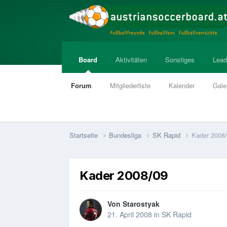
Board
Aktivitäten
Sonstiges
Lead
Forum
Mitgliederliste
Kalender
Gale
Startseite
Bundesliga
SK Rapid
Kader 2008
Kader 2008/09
Von
Starostyak
21. April 2008
in
SK Rapid