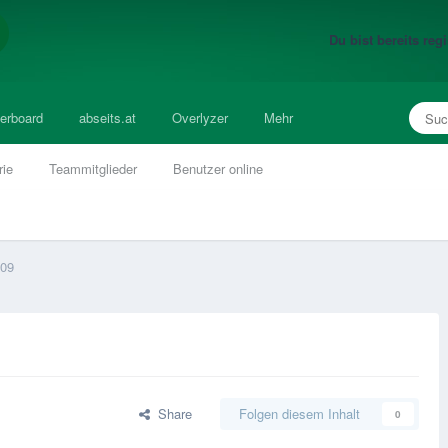
Du bist bereits re
erboard
abseits.at
Overlyzer
Mehr
rie
Teammitglieder
Benutzer online
/09
Share
Folgen diesem Inhalt
0