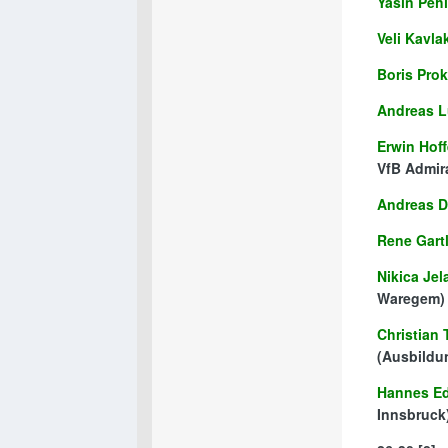
Yasin Peh
Veli Kavla
Boris Pro
Andreas 
Erwin Hoff
VfB Admir
Andreas D
Rene Gartl
Nikica Jel
Waregem)
Christian
(Ausbildu
Hannes E
Innsbruck