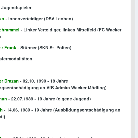
e Jugendspieler
un
- Innenverteidiger (DSV Leoben)
chrammel
- Linker Verteidiger, linkes Mittelfeld (FC Wacker
)
er Frank
- Stürmer (SKN St. Pölten)
nsfermodalitäten
er Drazan
- 02.10. 1990 - 18 Jahre
ngsentschädigung an VfB Admira Wacker Mödling)
han
- 22.07.1989 - 19 Jahre
(eigene Jugend)
th
- 14.06. 1989 - 19 Jahre
(Ausbildungsentschädigung an
dl)