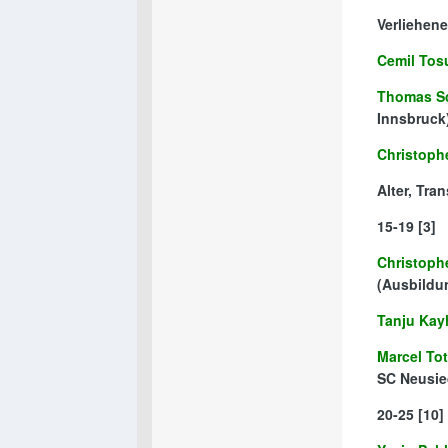
Verliehen
Cemil Tos
Thomas S
Innsbruck
Christoph
Alter, Tra
15-19
[3]
Christoph
(Ausbildu
Tanju Kay
Marcel To
SC Neusie
20-25
[10]